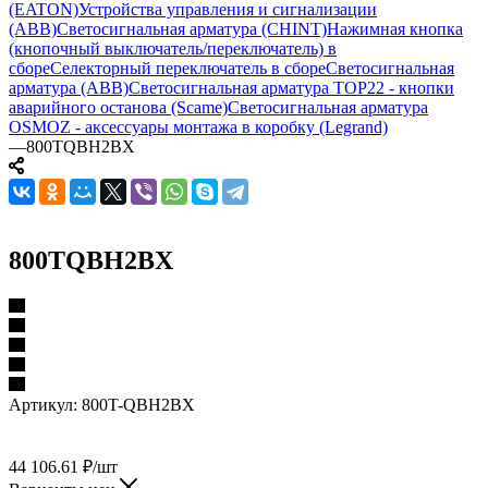
(EATON)
Устройства управления и сигнализации
(ABB)
Светосигнальная арматура (CHINT)
Нажимная кнопка
(кнопочный выключатель/переключатель) в
сборе
Селекторный переключатель в сборе
Светосигнальная
арматура (ABB)
Светосигнальная арматура TOP22 - кнопки
аварийного останова (Scame)
Светосигнальная арматура
OSMOZ - аксессуары монтажа в коробку (Legrand)
—
800TQBH2BX
800TQBH2BX
Артикул:
800T-QBH2BX
44 106.61
₽
/шт