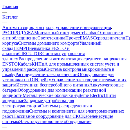
Главная
—
Каталог
—
Автоматизация, контроль, управление и визуализация
РАСПРОДАЖА
Монтажный инструмент
Lanbao
Отопление и
антиоблединение
Светотехника
Прочее
EMAS
Cерводвигатели
П
корпуса
Системы домашнего комфорта
Удаленный
склад
TEMP
Пневматика FESTO и
аналоги
CIRCUTOR
Системы управления
зданием
Распределение и автоматизация среднего напряжения
ENSTO
Кабель
КИПиА для промышленных систем учёта и
управления расходом
Система контроля микроклимата в
шкафу
Распределение электроэнергии
Оборудование для
установки на DIN рейку
Управление электродвигателями и их
защита
Источники бесперебойного питания
Аккумуляторные
батареи
Оборудование для компенсации реактивной
мощности
Металлические оболочки
Systeme Electric
Щиты
модульные
Зарядные устройства для
электротранспорта
Системы распределения и
подключения
Системы и компоненты для электромонтажных
работ
Пассивное оборудование для СКС
Кабеленесущие
системы
Электроустановочное оборудование
—