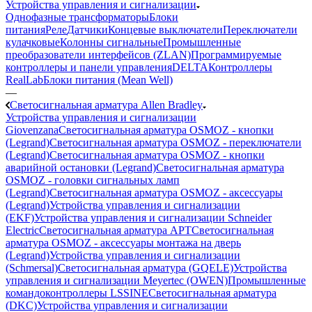
Устройства управления и сигнализации
Однофазные трансформаторы
Блоки
питания
Реле
Датчики
Концевые выключатели
Переключатели
кулачковые
Колонны сигнальные
Промышленные
преобразователи интерфейсов (ZLAN)
Программируемые
контроллеры и панели управления
DELTA
Контроллеры
RealLab
Блоки питания (Mean Well)
—
Светосигнальная арматура Allen Bradley
Устройства управления и сигнализации
Giovenzana
Светосигнальная арматура OSMOZ - кнопки
(Legrand)
Светосигнальная арматура OSMOZ - переключатели
(Legrand)
Светосигнальная арматура OSMOZ - кнопки
аварийной остановки (Legrand)
Светосигнальная арматура
OSMOZ - головки сигнальных ламп
(Legrand)
Светосигнальная арматура OSMOZ - аксессуары
(Legrand)
Устройства управления и сигнализации
(EKF)
Устройства управления и сигнализации Schneider
Electric
Светосигнальная арматура APT
Светосигнальная
арматура OSMOZ - аксессуары монтажа на дверь
(Legrand)
Устройства управления и сигнализации
(Schmersal)
Светосигнальная арматура (GQELE)
Устройства
управления и сигнализации Meyertec (OWEN)
Промышленные
командоконтроллеры LSSINE
Светосигнальная арматура
(DKC)
Устройства управления и сигнализации