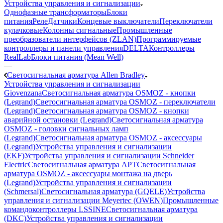
Устройства управления и сигнализации
Однофазные трансформаторы
Блоки
питания
Реле
Датчики
Концевые выключатели
Переключатели
кулачковые
Колонны сигнальные
Промышленные
преобразователи интерфейсов (ZLAN)
Программируемые
контроллеры и панели управления
DELTA
Контроллеры
RealLab
Блоки питания (Mean Well)
—
Светосигнальная арматура Allen Bradley
Устройства управления и сигнализации
Giovenzana
Светосигнальная арматура OSMOZ - кнопки
(Legrand)
Светосигнальная арматура OSMOZ - переключатели
(Legrand)
Светосигнальная арматура OSMOZ - кнопки
аварийной остановки (Legrand)
Светосигнальная арматура
OSMOZ - головки сигнальных ламп
(Legrand)
Светосигнальная арматура OSMOZ - аксессуары
(Legrand)
Устройства управления и сигнализации
(EKF)
Устройства управления и сигнализации Schneider
Electric
Светосигнальная арматура APT
Светосигнальная
арматура OSMOZ - аксессуары монтажа на дверь
(Legrand)
Устройства управления и сигнализации
(Schmersal)
Светосигнальная арматура (GQELE)
Устройства
управления и сигнализации Meyertec (OWEN)
Промышленные
командоконтроллеры LSSINE
Светосигнальная арматура
(DKC)
Устройства управления и сигнализации