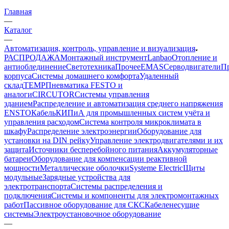
Главная
—
Каталог
—
Автоматизация, контроль, управление и визуализация
РАСПРОДАЖА
Монтажный инструмент
Lanbao
Отопление и
антиоблединение
Светотехника
Прочее
EMAS
Cерводвигатели
П
корпуса
Системы домашнего комфорта
Удаленный
склад
TEMP
Пневматика FESTO и
аналоги
CIRCUTOR
Системы управления
зданием
Распределение и автоматизация среднего напряжения
ENSTO
Кабель
КИПиА для промышленных систем учёта и
управления расходом
Система контроля микроклимата в
шкафу
Распределение электроэнергии
Оборудование для
установки на DIN рейку
Управление электродвигателями и их
защита
Источники бесперебойного питания
Аккумуляторные
батареи
Оборудование для компенсации реактивной
мощности
Металлические оболочки
Systeme Electric
Щиты
модульные
Зарядные устройства для
электротранспорта
Системы распределения и
подключения
Системы и компоненты для электромонтажных
работ
Пассивное оборудование для СКС
Кабеленесущие
системы
Электроустановочное оборудование
—