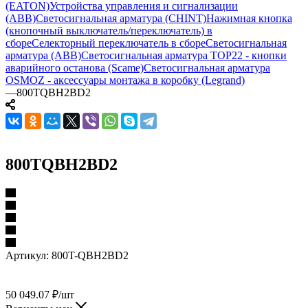
(EATON)
Устройства управления и сигнализации
(ABB)
Светосигнальная арматура (CHINT)
Нажимная кнопка
(кнопочный выключатель/переключатель) в
сборе
Селекторный переключатель в сборе
Светосигнальная
арматура (ABB)
Светосигнальная арматура TOP22 - кнопки
аварийного останова (Scame)
Светосигнальная арматура
OSMOZ - аксессуары монтажа в коробку (Legrand)
—
800TQBH2BD2
800TQBH2BD2
Артикул:
800T-QBH2BD2
50 049.07
₽
/шт