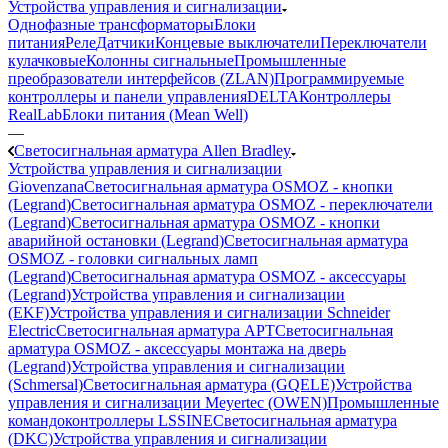
Устройства управления и сигнализации
Однофазные трансформаторы
Блоки
питания
Реле
Датчики
Концевые выключатели
Переключатели
кулачковые
Колонны сигнальные
Промышленные
преобразователи интерфейсов (ZLAN)
Программируемые
контроллеры и панели управления
DELTA
Контроллеры
RealLab
Блоки питания (Mean Well)
—
Светосигнальная арматура Allen Bradley
Устройства управления и сигнализации
Giovenzana
Светосигнальная арматура OSMOZ - кнопки
(Legrand)
Светосигнальная арматура OSMOZ - переключатели
(Legrand)
Светосигнальная арматура OSMOZ - кнопки
аварийной остановки (Legrand)
Светосигнальная арматура
OSMOZ - головки сигнальных ламп
(Legrand)
Светосигнальная арматура OSMOZ - аксессуары
(Legrand)
Устройства управления и сигнализации
(EKF)
Устройства управления и сигнализации Schneider
Electric
Светосигнальная арматура APT
Светосигнальная
арматура OSMOZ - аксессуары монтажа на дверь
(Legrand)
Устройства управления и сигнализации
(Schmersal)
Светосигнальная арматура (GQELE)
Устройства
управления и сигнализации Meyertec (OWEN)
Промышленные
командоконтроллеры LSSINE
Светосигнальная арматура
(DKC)
Устройства управления и сигнализации