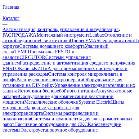
Главная
—
Каталог
—
Автоматизация, контроль, управление и визуализация
РАСПРОДАЖА
Монтажный инструмент
Lanbao
Отопление и
антиоблединение
Светотехника
Прочее
EMAS
Cерводвигатели
П
корпуса
Системы домашнего комфорта
Удаленный
склад
TEMP
Пневматика FESTO и
аналоги
CIRCUTOR
Системы управления
зданием
Распределение и автоматизация среднего напряжения
ENSTO
Кабель
КИПиА для промышленных систем учёта и
управления расходом
Система контроля микроклимата в
шкафу
Распределение электроэнергии
Оборудование для
установки на DIN рейку
Управление электродвигателями и их
защита
Источники бесперебойного питания
Аккумуляторные
батареи
Оборудование для компенсации реактивной
мощности
Металлические оболочки
Systeme Electric
Щиты
модульные
Зарядные устройства для
электротранспорта
Системы распределения и
подключения
Системы и компоненты для электромонтажных
работ
Пассивное оборудование для СКС
Кабеленесущие
системы
Электроустановочное оборудование
—