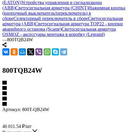
(EATON)
Устройства управления и сигнализации
(ABB)
Светосигнальная арматура (CHINT)
Нажимная кнопка
(кнопочный выключатель/переключатель) в
сборе
Селекторный переключатель в сборе
Светосигнальная
арматура (ABB)
Светосигнальная арматура TOP22 - кнопки
аварийного останова (Scame)
Светосигнальная арматура
OSMOZ - аксессуары монтажа в коробку (Legrand)
—
800TQB24W
800TQB24W
Артикул:
800T-QB24W
46 011.54
₽
/шт