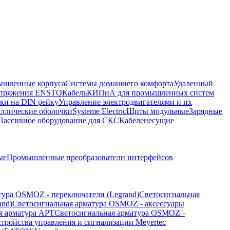
шленные корпуса
Системы домашнего комфорта
Удаленный
напряжения ENSTO
Кабель
КИПиА для промышленных систем
ки на DIN рейку
Управление электродвигателями и их
ллические оболочки
Systeme Electric
Щиты модульные
Зарядные
Пассивное оборудование для СКС
Кабеленесущие
ые
Промышленные преобразователи интерфейсов
тура OSMOZ - переключатели (Legrand)
Светосигнальная
and)
Светосигнальная арматура OSMOZ - аксессуары
я арматура APT
Светосигнальная арматура OSMOZ -
стройства управления и сигнализации Meyertec