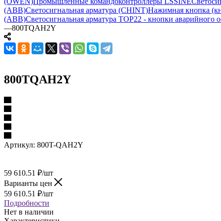
(OWEN)
Промышленные командоконтроллеры LSSINE
Светоси
(ABB)
Светосигнальная арматура (CHINT)
Нажимная кнопка (кн
(ABB)
Светосигнальная арматура TOP22 - кнопки аварийного о
—
800TQAH2Y
800TQAH2Y
Артикул:
800T-QAH2Y
59 610.51
₽
/шт
Варианты цен
59 610.51
₽
/шт
Подробности
Нет в наличии
Характеристики