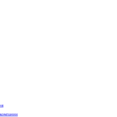
ия
 компании