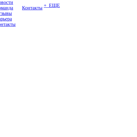
овости
+ ЕЩЕ
оманда
Контакты
тзывы
рьера
онтакты