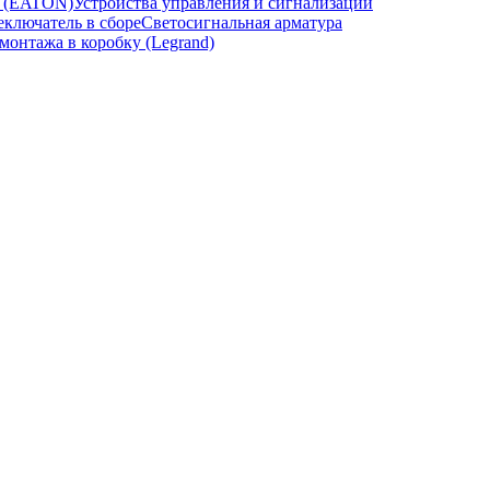
и (EATON)
Устройства управления и сигнализации
ключатель в сборе
Светосигнальная арматура
онтажа в коробку (Legrand)