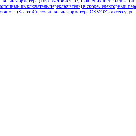
гнальная арматура (DKC)
Устройства управления и сигнализаци
опочный выключатель/переключатель) в сборе
Селекторный пере
станова (Scame)
Светосигнальная арматура OSMOZ - аксессуары м