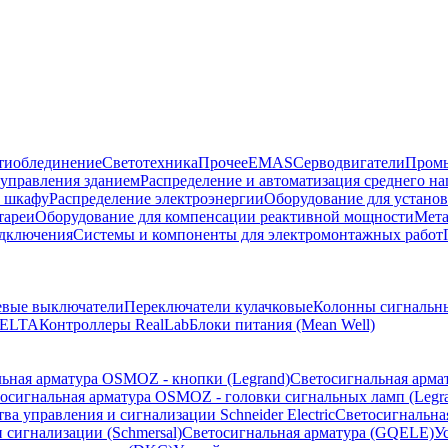
тиоблединение
Светотехника
Прочее
EMAS
Cерводвигатели
Промы
управления зданием
Распределение и автоматизация среднего 
в шкафу
Распределение электроэнергии
Оборудование для установ
тареи
Оборудование для компенсации реактивной мощности
Мета
одключения
Системы и компоненты для электромонтажных работ
евые выключатели
Переключатели кулачковые
Колонны сигнальн
ELTA
Контроллеры RealLab
Блоки питания (Mean Well)
ьная арматура OSMOZ - кнопки (Legrand)
Светосигнальная арма
осигнальная арматура OSMOZ - головки сигнальных ламп (Legr
ва управления и сигнализации Schneider Electric
Светосигнальна
 сигнализации (Schmersal)
Светосигнальная арматура (GQELE)
У