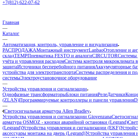
+7(812) 622-07-62
Главная
—
Каталог
—
Автоматизация, контроль, управление и визуализация
РАСПРОДАЖА
Монтажный инструмент
Lanbao
Отопление и ан
склад
TEMP
Пневматика FESTO и аналоги
CIRCUTOR
Системы 
учёта и управления расходом
Система контроля микроклимата 
защита
Источники бесперебойного питания
Аккумуляторные ба
устройства для электротранспорта
Системы распределения и п
системы
Электроустановочное оборудование
—
Устройства управления и сигнализации
Однофазные трансформаторы
Блоки питания
Реле
Датчики
Конц
(ZLAN)
Программируемые контроллеры и панели управления
D
—
Светосигнальная арматура Allen Bradley
Устройства управления и сигнализации Giovenzana
Светосигнал
арматура OSMOZ - кнопки аварийной остановки (Legrand)
Свет
(Legrand)
Устройства управления и сигнализации (EKF)
Устройст
аксессуары монтажа на дверь (Legrand)
Устройства управления и