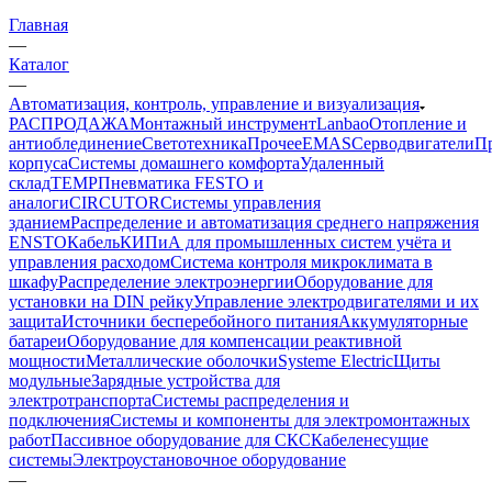
Главная
—
Каталог
—
Автоматизация, контроль, управление и визуализация
РАСПРОДАЖА
Монтажный инструмент
Lanbao
Отопление и
антиоблединение
Светотехника
Прочее
EMAS
Cерводвигатели
П
корпуса
Системы домашнего комфорта
Удаленный
склад
TEMP
Пневматика FESTO и
аналоги
CIRCUTOR
Системы управления
зданием
Распределение и автоматизация среднего напряжения
ENSTO
Кабель
КИПиА для промышленных систем учёта и
управления расходом
Система контроля микроклимата в
шкафу
Распределение электроэнергии
Оборудование для
установки на DIN рейку
Управление электродвигателями и их
защита
Источники бесперебойного питания
Аккумуляторные
батареи
Оборудование для компенсации реактивной
мощности
Металлические оболочки
Systeme Electric
Щиты
модульные
Зарядные устройства для
электротранспорта
Системы распределения и
подключения
Системы и компоненты для электромонтажных
работ
Пассивное оборудование для СКС
Кабеленесущие
системы
Электроустановочное оборудование
—