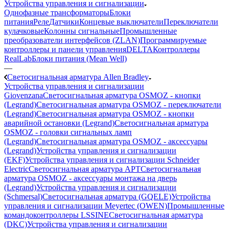
Устройства управления и сигнализации
Однофазные трансформаторы
Блоки
питания
Реле
Датчики
Концевые выключатели
Переключатели
кулачковые
Колонны сигнальные
Промышленные
преобразователи интерфейсов (ZLAN)
Программируемые
контроллеры и панели управления
DELTA
Контроллеры
RealLab
Блоки питания (Mean Well)
—
Светосигнальная арматура Allen Bradley
Устройства управления и сигнализации
Giovenzana
Светосигнальная арматура OSMOZ - кнопки
(Legrand)
Светосигнальная арматура OSMOZ - переключатели
(Legrand)
Светосигнальная арматура OSMOZ - кнопки
аварийной остановки (Legrand)
Светосигнальная арматура
OSMOZ - головки сигнальных ламп
(Legrand)
Светосигнальная арматура OSMOZ - аксессуары
(Legrand)
Устройства управления и сигнализации
(EKF)
Устройства управления и сигнализации Schneider
Electric
Светосигнальная арматура APT
Светосигнальная
арматура OSMOZ - аксессуары монтажа на дверь
(Legrand)
Устройства управления и сигнализации
(Schmersal)
Светосигнальная арматура (GQELE)
Устройства
управления и сигнализации Meyertec (OWEN)
Промышленные
командоконтроллеры LSSINE
Светосигнальная арматура
(DKC)
Устройства управления и сигнализации