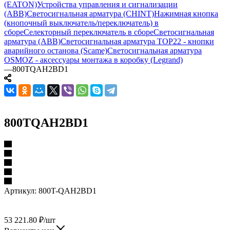
(EATON)
Устройства управления и сигнализации
(ABB)
Светосигнальная арматура (CHINT)
Нажимная кнопка
(кнопочный выключатель/переключатель) в
сборе
Селекторный переключатель в сборе
Светосигнальная
арматура (ABB)
Светосигнальная арматура TOP22 - кнопки
аварийного останова (Scame)
Светосигнальная арматура
OSMOZ - аксессуары монтажа в коробку (Legrand)
—
800TQAH2BD1
800TQAH2BD1
Артикул:
800T-QAH2BD1
53 221.80
₽
/шт