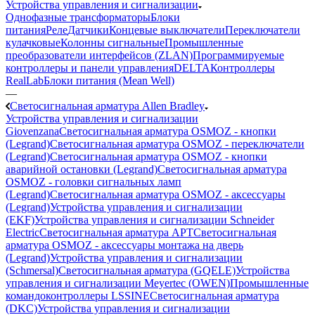
Устройства управления и сигнализации
Однофазные трансформаторы
Блоки
питания
Реле
Датчики
Концевые выключатели
Переключатели
кулачковые
Колонны сигнальные
Промышленные
преобразователи интерфейсов (ZLAN)
Программируемые
контроллеры и панели управления
DELTA
Контроллеры
RealLab
Блоки питания (Mean Well)
—
Светосигнальная арматура Allen Bradley
Устройства управления и сигнализации
Giovenzana
Светосигнальная арматура OSMOZ - кнопки
(Legrand)
Светосигнальная арматура OSMOZ - переключатели
(Legrand)
Светосигнальная арматура OSMOZ - кнопки
аварийной остановки (Legrand)
Светосигнальная арматура
OSMOZ - головки сигнальных ламп
(Legrand)
Светосигнальная арматура OSMOZ - аксессуары
(Legrand)
Устройства управления и сигнализации
(EKF)
Устройства управления и сигнализации Schneider
Electric
Светосигнальная арматура APT
Светосигнальная
арматура OSMOZ - аксессуары монтажа на дверь
(Legrand)
Устройства управления и сигнализации
(Schmersal)
Светосигнальная арматура (GQELE)
Устройства
управления и сигнализации Meyertec (OWEN)
Промышленные
командоконтроллеры LSSINE
Светосигнальная арматура
(DKC)
Устройства управления и сигнализации