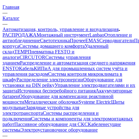
Главная
—
Каталог
—
Автоматизация, контроль, управление и визуализация
РАСПРОДАЖА
Монтажный инструмент
Lanbao
Отопление и
антиоблединение
Светотехника
Прочее
EMAS
Cерводвигатели
П
корпуса
Системы домашнего комфорта
Удаленный
склад
TEMP
Пневматика FESTO и
аналоги
CIRCUTOR
Системы управления
зданием
Распределение и автоматизация среднего напряжения
ENSTO
Кабель
КИПиА для промышленных систем учёта и
управления расходом
Система контроля микроклимата в
шкафу
Распределение электроэнергии
Оборудование для
установки на DIN рейку
Управление электродвигателями и их
защита
Источники бесперебойного питания
Аккумуляторные
батареи
Оборудование для компенсации реактивной
мощности
Металлические оболочки
Systeme Electric
Щиты
модульные
Зарядные устройства для
электротранспорта
Системы распределения и
подключения
Системы и компоненты для электромонтажных
работ
Пассивное оборудование для СКС
Кабеленесущие
системы
Электроустановочное оборудование
—