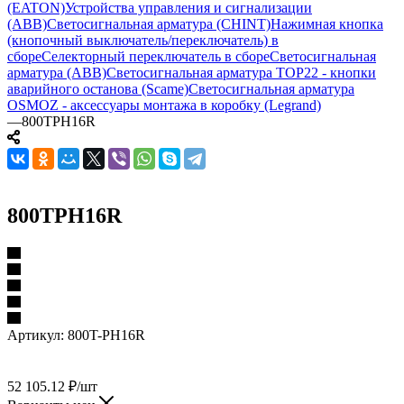
(EATON)
Устройства управления и сигнализации
(ABB)
Светосигнальная арматура (CHINT)
Нажимная кнопка
(кнопочный выключатель/переключатель) в
сборе
Селекторный переключатель в сборе
Светосигнальная
арматура (ABB)
Светосигнальная арматура TOP22 - кнопки
аварийного останова (Scame)
Светосигнальная арматура
OSMOZ - аксессуары монтажа в коробку (Legrand)
—
800TPH16R
800TPH16R
Артикул:
800T-PH16R
52 105.12
₽
/шт