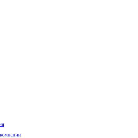
ия
 компании