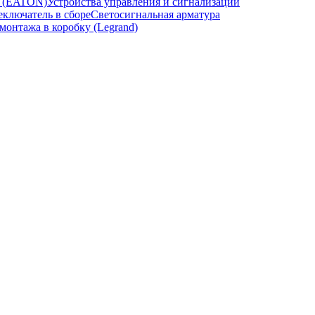
и (EATON)
Устройства управления и сигнализации
ключатель в сборе
Светосигнальная арматура
онтажа в коробку (Legrand)