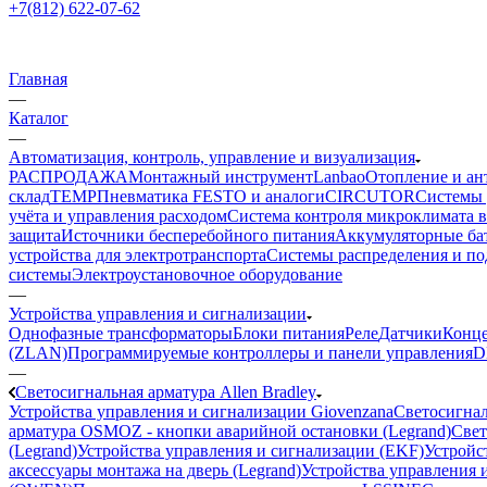
+7(812) 622-07-62
Главная
—
Каталог
—
Автоматизация, контроль, управление и визуализация
РАСПРОДАЖА
Монтажный инструмент
Lanbao
Отопление и ан
склад
TEMP
Пневматика FESTO и аналоги
CIRCUTOR
Системы 
учёта и управления расходом
Система контроля микроклимата 
защита
Источники бесперебойного питания
Аккумуляторные ба
устройства для электротранспорта
Системы распределения и п
системы
Электроустановочное оборудование
—
Устройства управления и сигнализации
Однофазные трансформаторы
Блоки питания
Реле
Датчики
Конц
(ZLAN)
Программируемые контроллеры и панели управления
D
—
Светосигнальная арматура Allen Bradley
Устройства управления и сигнализации Giovenzana
Светосигнал
арматура OSMOZ - кнопки аварийной остановки (Legrand)
Свет
(Legrand)
Устройства управления и сигнализации (EKF)
Устройст
аксессуары монтажа на дверь (Legrand)
Устройства управления и