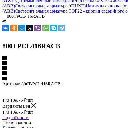
(OWEN)
Промышленные командоконтроллеры LSSINE
Светоси
(ABB)
Светосигнальная арматура (CHINT)
Нажимная кнопка (кн
(ABB)
Светосигнальная арматура TOP22 - кнопки аварийного о
—
800TPCL416RACB
800TPCL416RACB
Артикул:
800T-PCL416RACB
173 139.75
₽
/шт
Варианты цен
173 139.75
₽
/шт
Подробности
Нет в наличии
Характеристики