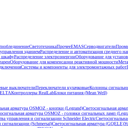
тиоблединение
Светотехника
Прочее
EMAS
Cерводвигатели
Промы
управления зданием
Распределение и автоматизация среднего 
в шкафу
Распределение электроэнергии
Оборудование для установ
тареи
Оборудование для компенсации реактивной мощности
Мета
одключения
Системы и компоненты для электромонтажных работ
евые выключатели
Переключатели кулачковые
Колонны сигнальн
ELTA
Контроллеры RealLab
Блоки питания (Mean Well)
ьная арматура OSMOZ - кнопки (Legrand)
Светосигнальная арма
осигнальная арматура OSMOZ - головки сигнальных ламп (Legr
ва управления и сигнализации Schneider Electric
Светосигнальна
 сигнализации (Schmersal)
Светосигнальная арматура (GQELE)
У