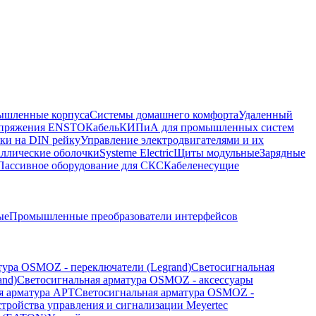
шленные корпуса
Системы домашнего комфорта
Удаленный
напряжения ENSTO
Кабель
КИПиА для промышленных систем
ки на DIN рейку
Управление электродвигателями и их
ллические оболочки
Systeme Electric
Щиты модульные
Зарядные
Пассивное оборудование для СКС
Кабеленесущие
ые
Промышленные преобразователи интерфейсов
тура OSMOZ - переключатели (Legrand)
Светосигнальная
and)
Светосигнальная арматура OSMOZ - аксессуары
я арматура APT
Светосигнальная арматура OSMOZ -
стройства управления и сигнализации Meyertec