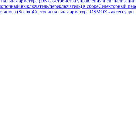
гнальная арматура (DKC)
Устройства управления и сигнализаци
опочный выключатель/переключатель) в сборе
Селекторный пере
станова (Scame)
Светосигнальная арматура OSMOZ - аксессуары м