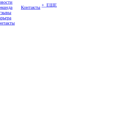
овости
+ ЕЩЕ
оманда
Контакты
тзывы
рьера
онтакты