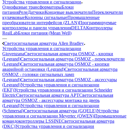
Устройства управления и сигнализации
Однофазные трансформаторы
Блоки
питания
Реле
Датчики
Концевые выключатели
Переключатели
кулачковые
Колонны сигнальные
Промышленные
преобразователи интерфейсов (ZLAN)
Программируемые
контроллеры и панели управления
DELTA
Контроллеры
RealLab
Блоки питания (Mean Well)
—
Светосигнальная арматура Allen Bradley
Устройства управления и сигнализации
Giovenzana
Светосигнальная арматура OSMOZ - кнопки
(Legrand)
Светосигнальная арматура OSMOZ - переключатели
(Legrand)
Светосигнальная арматура OSMOZ - кнопки
аварийной остановки (Legrand)
Светосигнальная арматура
OSMOZ - головки сигнальных ламп
(Legrand)
Светосигнальная арматура OSMOZ - аксессуары
(Legrand)
Устройства управления и сигнализации
(EKF)
Устройства управления и сигнализации Schneider
Electric
Светосигнальная арматура APT
Светосигнальная
арматура OSMOZ - аксессуары монтажа на дверь
(Legrand)
Устройства управления и сигнализации
(Schmersal)
Светосигнальная арматура (GQELE)
Устройства
управления и сигнализации Meyertec (OWEN)
Промышленные
командоконтроллеры LSSINE
Светосигнальная арматура
(DKC)
Устройства управления и сигнализации