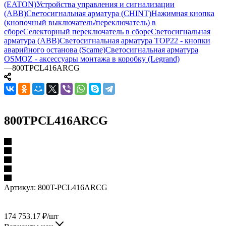
(EATON)
Устройства управления и сигнализации
(ABB)
Светосигнальная арматура (CHINT)
Нажимная кнопка
(кнопочный выключатель/переключатель) в
сборе
Селекторный переключатель в сборе
Светосигнальная
арматура (ABB)
Светосигнальная арматура TOP22 - кнопки
аварийного останова (Scame)
Светосигнальная арматура
OSMOZ - аксессуары монтажа в коробку (Legrand)
—
800TPCL416ARCG
800TPCL416ARCG
Артикул:
800T-PCL416ARCG
174 753.17
₽
/шт