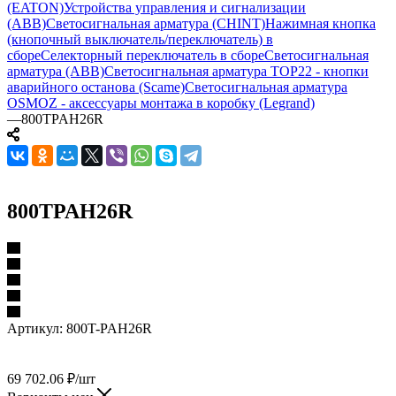
(EATON)
Устройства управления и сигнализации
(ABB)
Светосигнальная арматура (CHINT)
Нажимная кнопка
(кнопочный выключатель/переключатель) в
сборе
Селекторный переключатель в сборе
Светосигнальная
арматура (ABB)
Светосигнальная арматура TOP22 - кнопки
аварийного останова (Scame)
Светосигнальная арматура
OSMOZ - аксессуары монтажа в коробку (Legrand)
—
800TPAH26R
800TPAH26R
Артикул:
800T-PAH26R
69 702.06
₽
/шт