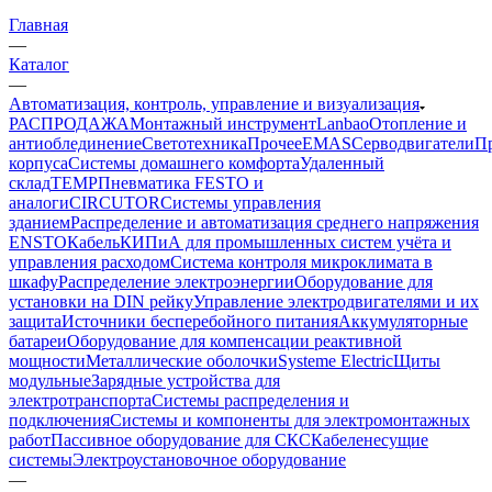
Главная
—
Каталог
—
Автоматизация, контроль, управление и визуализация
РАСПРОДАЖА
Монтажный инструмент
Lanbao
Отопление и
антиоблединение
Светотехника
Прочее
EMAS
Cерводвигатели
П
корпуса
Системы домашнего комфорта
Удаленный
склад
TEMP
Пневматика FESTO и
аналоги
CIRCUTOR
Системы управления
зданием
Распределение и автоматизация среднего напряжения
ENSTO
Кабель
КИПиА для промышленных систем учёта и
управления расходом
Система контроля микроклимата в
шкафу
Распределение электроэнергии
Оборудование для
установки на DIN рейку
Управление электродвигателями и их
защита
Источники бесперебойного питания
Аккумуляторные
батареи
Оборудование для компенсации реактивной
мощности
Металлические оболочки
Systeme Electric
Щиты
модульные
Зарядные устройства для
электротранспорта
Системы распределения и
подключения
Системы и компоненты для электромонтажных
работ
Пассивное оборудование для СКС
Кабеленесущие
системы
Электроустановочное оборудование
—