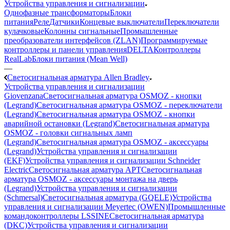
Устройства управления и сигнализации
Однофазные трансформаторы
Блоки
питания
Реле
Датчики
Концевые выключатели
Переключатели
кулачковые
Колонны сигнальные
Промышленные
преобразователи интерфейсов (ZLAN)
Программируемые
контроллеры и панели управления
DELTA
Контроллеры
RealLab
Блоки питания (Mean Well)
—
Светосигнальная арматура Allen Bradley
Устройства управления и сигнализации
Giovenzana
Светосигнальная арматура OSMOZ - кнопки
(Legrand)
Светосигнальная арматура OSMOZ - переключатели
(Legrand)
Светосигнальная арматура OSMOZ - кнопки
аварийной остановки (Legrand)
Светосигнальная арматура
OSMOZ - головки сигнальных ламп
(Legrand)
Светосигнальная арматура OSMOZ - аксессуары
(Legrand)
Устройства управления и сигнализации
(EKF)
Устройства управления и сигнализации Schneider
Electric
Светосигнальная арматура APT
Светосигнальная
арматура OSMOZ - аксессуары монтажа на дверь
(Legrand)
Устройства управления и сигнализации
(Schmersal)
Светосигнальная арматура (GQELE)
Устройства
управления и сигнализации Meyertec (OWEN)
Промышленные
командоконтроллеры LSSINE
Светосигнальная арматура
(DKC)
Устройства управления и сигнализации