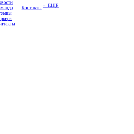
овости
+ ЕЩЕ
оманда
Контакты
тзывы
рьера
онтакты