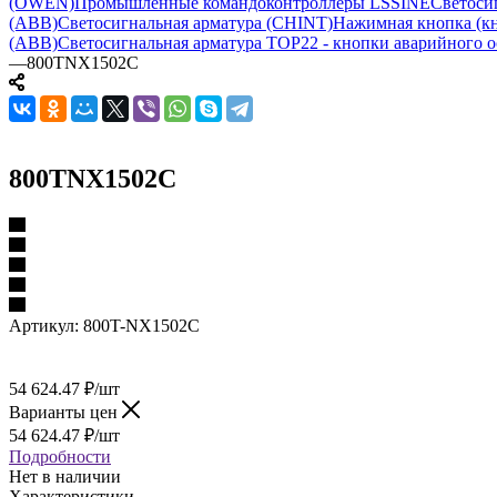
(OWEN)
Промышленные командоконтроллеры LSSINE
Светоси
(ABB)
Светосигнальная арматура (CHINT)
Нажимная кнопка (кн
(ABB)
Светосигнальная арматура TOP22 - кнопки аварийного о
—
800TNX1502C
800TNX1502C
Артикул:
800T-NX1502C
54 624.47
₽
/шт
Варианты цен
54 624.47
₽
/шт
Подробности
Нет в наличии
Характеристики