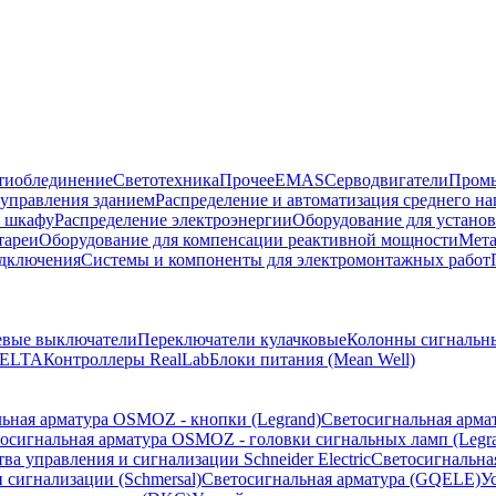
тиоблединение
Светотехника
Прочее
EMAS
Cерводвигатели
Промы
управления зданием
Распределение и автоматизация среднего 
в шкафу
Распределение электроэнергии
Оборудование для установ
тареи
Оборудование для компенсации реактивной мощности
Мета
одключения
Системы и компоненты для электромонтажных работ
евые выключатели
Переключатели кулачковые
Колонны сигнальн
ELTA
Контроллеры RealLab
Блоки питания (Mean Well)
ьная арматура OSMOZ - кнопки (Legrand)
Светосигнальная арма
осигнальная арматура OSMOZ - головки сигнальных ламп (Legr
ва управления и сигнализации Schneider Electric
Светосигнальна
 сигнализации (Schmersal)
Светосигнальная арматура (GQELE)
У