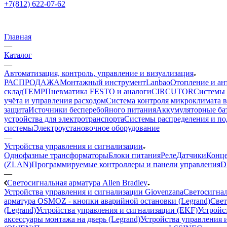
+7(812) 622-07-62
Главная
—
Каталог
—
Автоматизация, контроль, управление и визуализация
РАСПРОДАЖА
Монтажный инструмент
Lanbao
Отопление и ан
склад
TEMP
Пневматика FESTO и аналоги
CIRCUTOR
Системы 
учёта и управления расходом
Система контроля микроклимата 
защита
Источники бесперебойного питания
Аккумуляторные ба
устройства для электротранспорта
Системы распределения и п
системы
Электроустановочное оборудование
—
Устройства управления и сигнализации
Однофазные трансформаторы
Блоки питания
Реле
Датчики
Конц
(ZLAN)
Программируемые контроллеры и панели управления
D
—
Светосигнальная арматура Allen Bradley
Устройства управления и сигнализации Giovenzana
Светосигнал
арматура OSMOZ - кнопки аварийной остановки (Legrand)
Свет
(Legrand)
Устройства управления и сигнализации (EKF)
Устройст
аксессуары монтажа на дверь (Legrand)
Устройства управления и