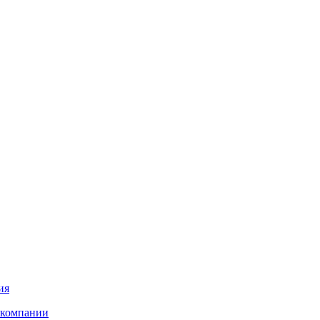
ия
 компании