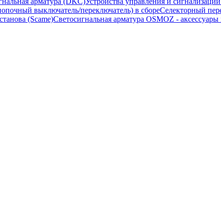
гнальная арматура (DKC)
Устройства управления и сигнализаци
опочный выключатель/переключатель) в сборе
Селекторный пере
станова (Scame)
Светосигнальная арматура OSMOZ - аксессуары м