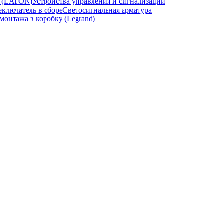
и (EATON)
Устройства управления и сигнализации
ключатель в сборе
Светосигнальная арматура
онтажа в коробку (Legrand)