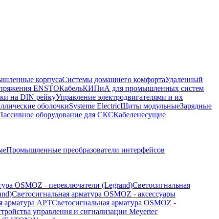
шленные корпуса
Системы домашнего комфорта
Удаленный
напряжения ENSTO
Кабель
КИПиА для промышленных систем
ки на DIN рейку
Управление электродвигателями и их
ллические оболочки
Systeme Electric
Щиты модульные
Зарядные
Пассивное оборудование для СКС
Кабеленесущие
ые
Промышленные преобразователи интерфейсов
тура OSMOZ - переключатели (Legrand)
Светосигнальная
and)
Светосигнальная арматура OSMOZ - аксессуары
я арматура APT
Светосигнальная арматура OSMOZ -
стройства управления и сигнализации Meyertec