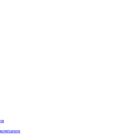
ия
 компании