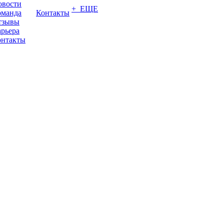
овости
+ ЕЩЕ
оманда
Контакты
тзывы
рьера
онтакты