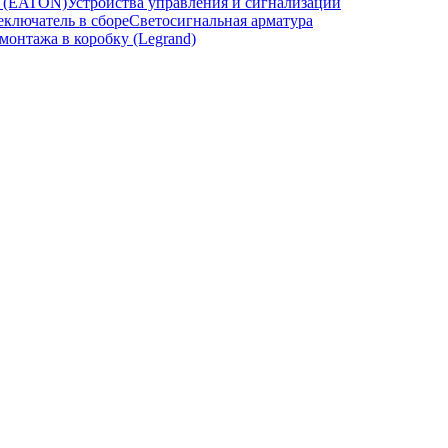
и (EATON)
Устройства управления и сигнализации
ключатель в сборе
Светосигнальная арматура
онтажа в коробку (Legrand)