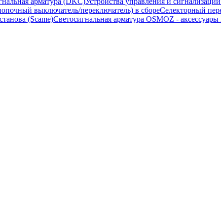
гнальная арматура (DKC)
Устройства управления и сигнализаци
опочный выключатель/переключатель) в сборе
Селекторный пере
станова (Scame)
Светосигнальная арматура OSMOZ - аксессуары м