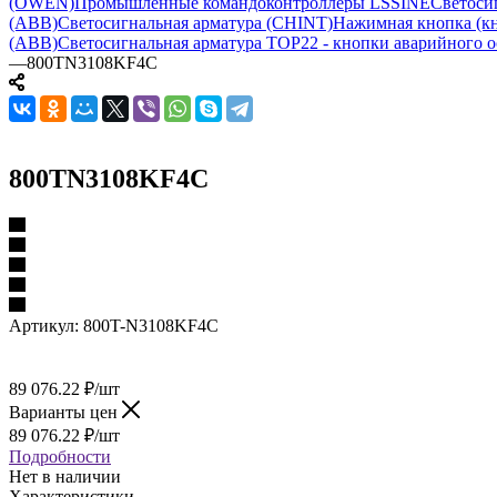
(OWEN)
Промышленные командоконтроллеры LSSINE
Светоси
(ABB)
Светосигнальная арматура (CHINT)
Нажимная кнопка (кн
(ABB)
Светосигнальная арматура TOP22 - кнопки аварийного о
—
800TN3108KF4C
800TN3108KF4C
Артикул:
800T-N3108KF4C
89 076.22
₽
/шт
Варианты цен
89 076.22
₽
/шт
Подробности
Нет в наличии
Характеристики