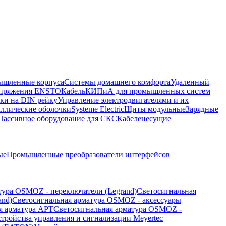
шленные корпуса
Системы домашнего комфорта
Удаленный
напряжения ENSTO
Кабель
КИПиА для промышленных систем
ки на DIN рейку
Управление электродвигателями и их
ллические оболочки
Systeme Electric
Щиты модульные
Зарядные
Пассивное оборудование для СКС
Кабеленесущие
ые
Промышленные преобразователи интерфейсов
тура OSMOZ - переключатели (Legrand)
Светосигнальная
and)
Светосигнальная арматура OSMOZ - аксессуары
я арматура APT
Светосигнальная арматура OSMOZ -
стройства управления и сигнализации Meyertec