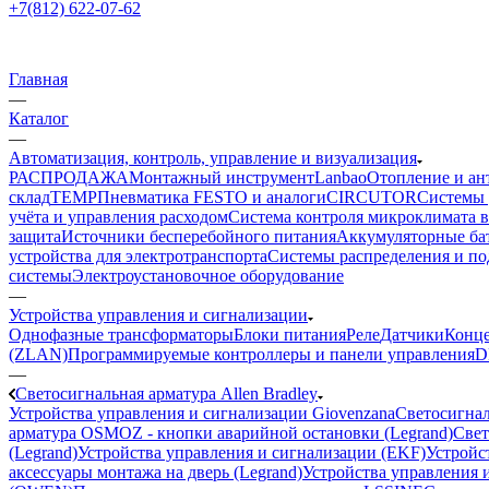
+7(812) 622-07-62
Главная
—
Каталог
—
Автоматизация, контроль, управление и визуализация
РАСПРОДАЖА
Монтажный инструмент
Lanbao
Отопление и ан
склад
TEMP
Пневматика FESTO и аналоги
CIRCUTOR
Системы 
учёта и управления расходом
Система контроля микроклимата 
защита
Источники бесперебойного питания
Аккумуляторные ба
устройства для электротранспорта
Системы распределения и п
системы
Электроустановочное оборудование
—
Устройства управления и сигнализации
Однофазные трансформаторы
Блоки питания
Реле
Датчики
Конц
(ZLAN)
Программируемые контроллеры и панели управления
D
—
Светосигнальная арматура Allen Bradley
Устройства управления и сигнализации Giovenzana
Светосигнал
арматура OSMOZ - кнопки аварийной остановки (Legrand)
Свет
(Legrand)
Устройства управления и сигнализации (EKF)
Устройст
аксессуары монтажа на дверь (Legrand)
Устройства управления и