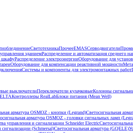
тиоблединение
Светотехника
Прочее
EMAS
Cерводвигатели
Промы
управления зданием
Распределение и автоматизация среднего 
в шкафу
Распределение электроэнергии
Оборудование для установ
тареи
Оборудование для компенсации реактивной мощности
Мета
одключения
Системы и компоненты для электромонтажных работ
евые выключатели
Переключатели кулачковые
Колонны сигнальн
ELTA
Контроллеры RealLab
Блоки питания (Mean Well)
ьная арматура OSMOZ - кнопки (Legrand)
Светосигнальная арма
осигнальная арматура OSMOZ - головки сигнальных ламп (Legr
ва управления и сигнализации Schneider Electric
Светосигнальна
 сигнализации (Schmersal)
Светосигнальная арматура (GQELE)
У