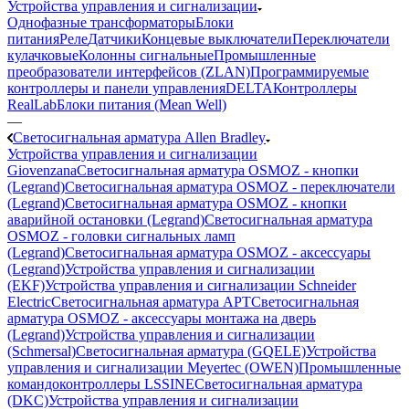
Устройства управления и сигнализации
Однофазные трансформаторы
Блоки
питания
Реле
Датчики
Концевые выключатели
Переключатели
кулачковые
Колонны сигнальные
Промышленные
преобразователи интерфейсов (ZLAN)
Программируемые
контроллеры и панели управления
DELTA
Контроллеры
RealLab
Блоки питания (Mean Well)
—
Светосигнальная арматура Allen Bradley
Устройства управления и сигнализации
Giovenzana
Светосигнальная арматура OSMOZ - кнопки
(Legrand)
Светосигнальная арматура OSMOZ - переключатели
(Legrand)
Светосигнальная арматура OSMOZ - кнопки
аварийной остановки (Legrand)
Светосигнальная арматура
OSMOZ - головки сигнальных ламп
(Legrand)
Светосигнальная арматура OSMOZ - аксессуары
(Legrand)
Устройства управления и сигнализации
(EKF)
Устройства управления и сигнализации Schneider
Electric
Светосигнальная арматура APT
Светосигнальная
арматура OSMOZ - аксессуары монтажа на дверь
(Legrand)
Устройства управления и сигнализации
(Schmersal)
Светосигнальная арматура (GQELE)
Устройства
управления и сигнализации Meyertec (OWEN)
Промышленные
командоконтроллеры LSSINE
Светосигнальная арматура
(DKC)
Устройства управления и сигнализации