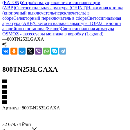
(EATON)
Устройства управления и сигнализации
(ABB)
Светосигнальная арматура (CHINT)
Нажимная кнопка
(кнопочный выключатель/переключатель) в
сборе
Селекторный переключатель в сборе
Светосигнальная
арматура (ABB)
Светосигнальная арматура TOP22 - кнопки
аварийного останова (Scame)
Светосигнальная арматура
OSMOZ - аксессуары монтажа в коробку (Legrand)
—
800TN253LGAXA
800TN253LGAXA
Артикул:
800T-N253LGAXA
32 679.74
₽
/шт