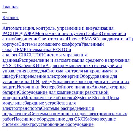
Главная
—
Каталог
—
Автоматизация, контроль, управление и визуализация
РАСПРОДАЖА
Монтажный инструмент
Lanbao
Отопление и
антиоблединение
Светотехника
Прочее
EMAS
Cерводвигатели
П
корпуса
Системы домашнего комфорта
Удаленный
склад
TEMP
Пневматика FESTO и
аналоги
CIRCUTOR
Системы управления
зданием
Распределение и автоматизация среднего напряжения
ENSTO
Кабель
КИПиА для промышленных систем учёта и
управления расходом
Система контроля микроклимата в
шкафу
Распределение электроэнергии
Оборудование для
установки на DIN рейку
Управление электродвигателями и их
защита
Источники бесперебойного питания
Аккумуляторные
батареи
Оборудование для компенсации реактивной
мощности
Металлические оболочки
Systeme Electric
Щиты
модульные
Зарядные устройства для
электротранспорта
Системы распределения и
подключения
Системы и компоненты для электромонтажных
работ
Пассивное оборудование для СКС
Кабеленесущие
системы
Электроустановочное оборудование
—