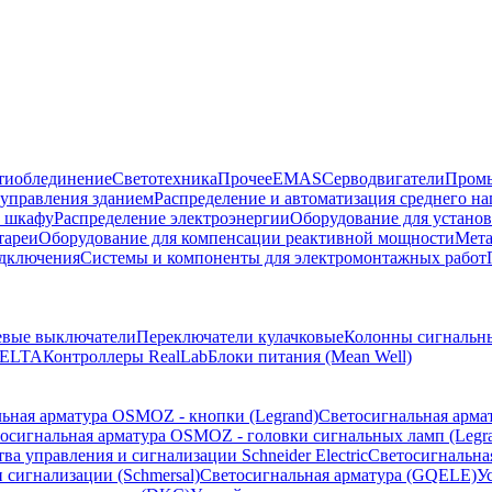
тиоблединение
Светотехника
Прочее
EMAS
Cерводвигатели
Промы
управления зданием
Распределение и автоматизация среднего 
в шкафу
Распределение электроэнергии
Оборудование для установ
тареи
Оборудование для компенсации реактивной мощности
Мета
одключения
Системы и компоненты для электромонтажных работ
евые выключатели
Переключатели кулачковые
Колонны сигнальн
ELTA
Контроллеры RealLab
Блоки питания (Mean Well)
ьная арматура OSMOZ - кнопки (Legrand)
Светосигнальная арма
осигнальная арматура OSMOZ - головки сигнальных ламп (Legr
ва управления и сигнализации Schneider Electric
Светосигнальна
 сигнализации (Schmersal)
Светосигнальная арматура (GQELE)
У