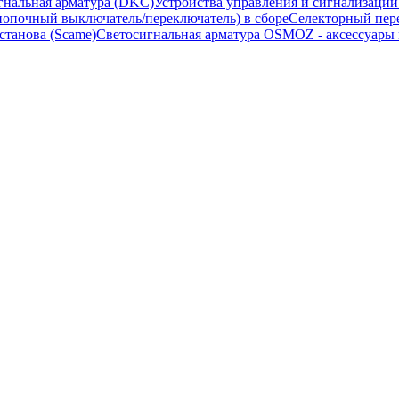
гнальная арматура (DKC)
Устройства управления и сигнализаци
опочный выключатель/переключатель) в сборе
Селекторный пере
станова (Scame)
Светосигнальная арматура OSMOZ - аксессуары м