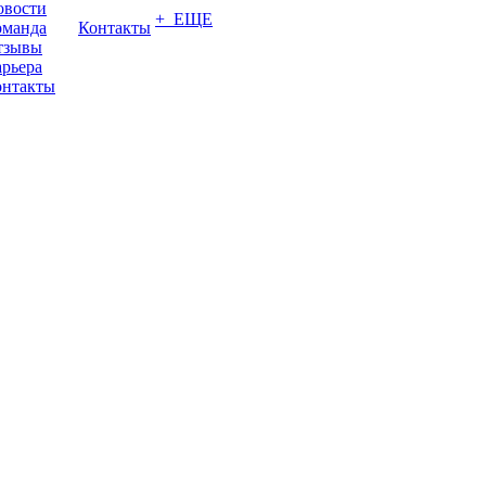
овости
+ ЕЩЕ
оманда
Контакты
тзывы
рьера
онтакты