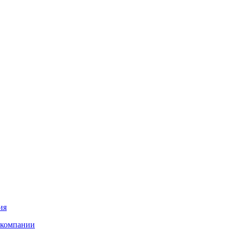
ия
 компании