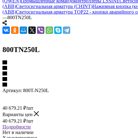
(OWEN)
Промышленные командоконтроллеры LSSINE
Светоси
(ABB)
Светосигнальная арматура (CHINT)
Нажимная кнопка (кн
(ABB)
Светосигнальная арматура TOP22 - кнопки аварийного о
—
800TN250L
800TN250L
Артикул:
800T-N250L
40 679.21
₽
/шт
Варианты цен
40 679.21
₽
/шт
Подробности
Нет в наличии
Характеристики