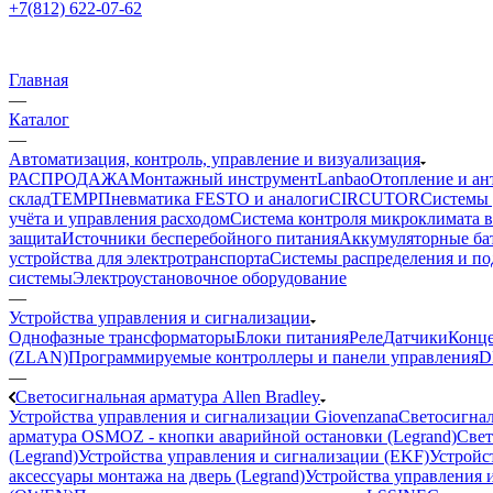
+7(812) 622-07-62
Главная
—
Каталог
—
Автоматизация, контроль, управление и визуализация
РАСПРОДАЖА
Монтажный инструмент
Lanbao
Отопление и ан
склад
TEMP
Пневматика FESTO и аналоги
CIRCUTOR
Системы 
учёта и управления расходом
Система контроля микроклимата 
защита
Источники бесперебойного питания
Аккумуляторные ба
устройства для электротранспорта
Системы распределения и п
системы
Электроустановочное оборудование
—
Устройства управления и сигнализации
Однофазные трансформаторы
Блоки питания
Реле
Датчики
Конц
(ZLAN)
Программируемые контроллеры и панели управления
D
—
Светосигнальная арматура Allen Bradley
Устройства управления и сигнализации Giovenzana
Светосигнал
арматура OSMOZ - кнопки аварийной остановки (Legrand)
Свет
(Legrand)
Устройства управления и сигнализации (EKF)
Устройст
аксессуары монтажа на дверь (Legrand)
Устройства управления и