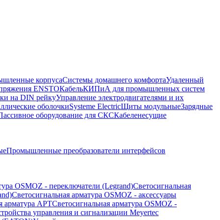
шленные корпуса
Системы домашнего комфорта
Удаленный
напряжения ENSTO
Кабель
КИПиА для промышленных систем
ки на DIN рейку
Управление электродвигателями и их
ллические оболочки
Systeme Electric
Щиты модульные
Зарядные
Пассивное оборудование для СКС
Кабеленесущие
ые
Промышленные преобразователи интерфейсов
тура OSMOZ - переключатели (Legrand)
Светосигнальная
and)
Светосигнальная арматура OSMOZ - аксессуары
я арматура APT
Светосигнальная арматура OSMOZ -
стройства управления и сигнализации Meyertec