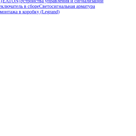
и (EATON)
Устройства управления и сигнализации
ключатель в сборе
Светосигнальная арматура
онтажа в коробку (Legrand)