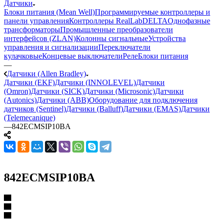
Датчики
Блоки питания (Mean Well)
Программируемые контроллеры и
панели управления
Контроллеры RealLab
DELTA
Однофазные
трансформаторы
Промышленные преобразователи
интерфейсов (ZLAN)
Колонны сигнальные
Устройства
управления и сигнализации
Переключатели
кулачковые
Концевые выключатели
Реле
Блоки питания
—
Датчики (Allen Bradley)
Датчики (EKF)
Датчики (INNOLEVEL)
Датчики
(Omron)
Датчики (SICK)
Датчики (Microsonic)
Датчики
(Autonics)
Датчики (ABB)
Оборудование для подключения
датчиков (Sentinel)
Датчики (Balluff)
Датчики (EMAS)
Датчики
(Telemecanique)
—
842ECMSIP10BA
842ECMSIP10BA