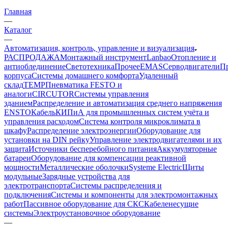
Главная
—
Каталог
—
Автоматизация, контроль, управление и визуализация
РАСПРОДАЖА
Монтажный инструмент
Lanbao
Отопление и
антиоблединение
Светотехника
Прочее
EMAS
Cерводвигатели
П
корпуса
Системы домашнего комфорта
Удаленный
склад
TEMP
Пневматика FESTO и
аналоги
CIRCUTOR
Системы управления
зданием
Распределение и автоматизация среднего напряжения
ENSTO
Кабель
КИПиА для промышленных систем учёта и
управления расходом
Система контроля микроклимата в
шкафу
Распределение электроэнергии
Оборудование для
установки на DIN рейку
Управление электродвигателями и их
защита
Источники бесперебойного питания
Аккумуляторные
батареи
Оборудование для компенсации реактивной
мощности
Металлические оболочки
Systeme Electric
Щиты
модульные
Зарядные устройства для
электротранспорта
Системы распределения и
подключения
Системы и компоненты для электромонтажных
работ
Пассивное оборудование для СКС
Кабеленесущие
системы
Электроустановочное оборудование
—