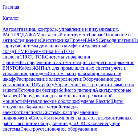
Главная
—
Каталог
—
Автоматизация, контроль, управление и визуализация
РАСПРОДАЖА
Монтажный инструмент
Lanbao
Отопление и
антиоблединение
Светотехника
Прочее
EMAS
Cерводвигатели
П
корпуса
Системы домашнего комфорта
Удаленный
склад
TEMP
Пневматика FESTO и
аналоги
CIRCUTOR
Системы управления
зданием
Распределение и автоматизация среднего напряжения
ENSTO
Кабель
КИПиА для промышленных систем учёта и
управления расходом
Система контроля микроклимата в
шкафу
Распределение электроэнергии
Оборудование для
установки на DIN рейку
Управление электродвигателями и их
защита
Источники бесперебойного питания
Аккумуляторные
батареи
Оборудование для компенсации реактивной
мощности
Металлические оболочки
Systeme Electric
Щиты
модульные
Зарядные устройства для
электротранспорта
Системы распределения и
подключения
Системы и компоненты для электромонтажных
работ
Пассивное оборудование для СКС
Кабеленесущие
системы
Электроустановочное оборудование
—