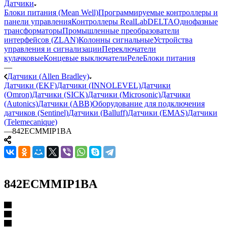
Датчики
Блоки питания (Mean Well)
Программируемые контроллеры и
панели управления
Контроллеры RealLab
DELTA
Однофазные
трансформаторы
Промышленные преобразователи
интерфейсов (ZLAN)
Колонны сигнальные
Устройства
управления и сигнализации
Переключатели
кулачковые
Концевые выключатели
Реле
Блоки питания
—
Датчики (Allen Bradley)
Датчики (EKF)
Датчики (INNOLEVEL)
Датчики
(Omron)
Датчики (SICK)
Датчики (Microsonic)
Датчики
(Autonics)
Датчики (ABB)
Оборудование для подключения
датчиков (Sentinel)
Датчики (Balluff)
Датчики (EMAS)
Датчики
(Telemecanique)
—
842ECMMIP1BA
842ECMMIP1BA