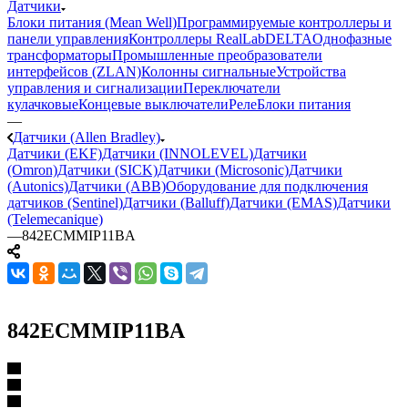
Датчики
Блоки питания (Mean Well)
Программируемые контроллеры и
панели управления
Контроллеры RealLab
DELTA
Однофазные
трансформаторы
Промышленные преобразователи
интерфейсов (ZLAN)
Колонны сигнальные
Устройства
управления и сигнализации
Переключатели
кулачковые
Концевые выключатели
Реле
Блоки питания
—
Датчики (Allen Bradley)
Датчики (EKF)
Датчики (INNOLEVEL)
Датчики
(Omron)
Датчики (SICK)
Датчики (Microsonic)
Датчики
(Autonics)
Датчики (ABB)
Оборудование для подключения
датчиков (Sentinel)
Датчики (Balluff)
Датчики (EMAS)
Датчики
(Telemecanique)
—
842ECMMIP11BA
842ECMMIP11BA