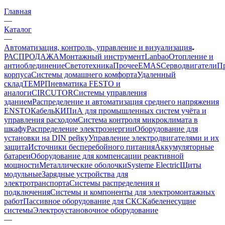
Главная
—
Каталог
—
Автоматизация, контроль, управление и визуализация
РАСПРОДАЖА
Монтажный инструмент
Lanbao
Отопление и
антиоблединение
Светотехника
Прочее
EMAS
Cерводвигатели
П
корпуса
Системы домашнего комфорта
Удаленный
склад
TEMP
Пневматика FESTO и
аналоги
CIRCUTOR
Системы управления
зданием
Распределение и автоматизация среднего напряжения
ENSTO
Кабель
КИПиА для промышленных систем учёта и
управления расходом
Система контроля микроклимата в
шкафу
Распределение электроэнергии
Оборудование для
установки на DIN рейку
Управление электродвигателями и их
защита
Источники бесперебойного питания
Аккумуляторные
батареи
Оборудование для компенсации реактивной
мощности
Металлические оболочки
Systeme Electric
Щиты
модульные
Зарядные устройства для
электротранспорта
Системы распределения и
подключения
Системы и компоненты для электромонтажных
работ
Пассивное оборудование для СКС
Кабеленесущие
системы
Электроустановочное оборудование
—