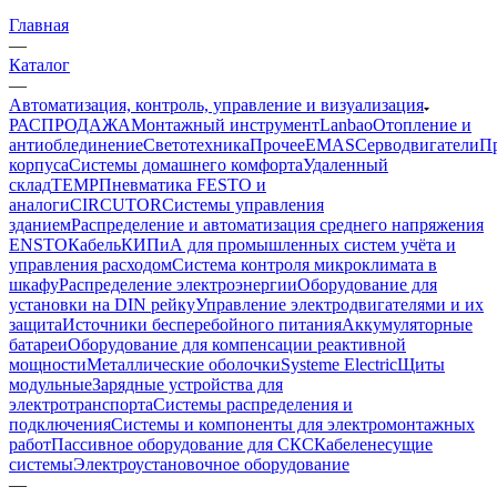
Главная
—
Каталог
—
Автоматизация, контроль, управление и визуализация
РАСПРОДАЖА
Монтажный инструмент
Lanbao
Отопление и
антиоблединение
Светотехника
Прочее
EMAS
Cерводвигатели
П
корпуса
Системы домашнего комфорта
Удаленный
склад
TEMP
Пневматика FESTO и
аналоги
CIRCUTOR
Системы управления
зданием
Распределение и автоматизация среднего напряжения
ENSTO
Кабель
КИПиА для промышленных систем учёта и
управления расходом
Система контроля микроклимата в
шкафу
Распределение электроэнергии
Оборудование для
установки на DIN рейку
Управление электродвигателями и их
защита
Источники бесперебойного питания
Аккумуляторные
батареи
Оборудование для компенсации реактивной
мощности
Металлические оболочки
Systeme Electric
Щиты
модульные
Зарядные устройства для
электротранспорта
Системы распределения и
подключения
Системы и компоненты для электромонтажных
работ
Пассивное оборудование для СКС
Кабеленесущие
системы
Электроустановочное оборудование
—