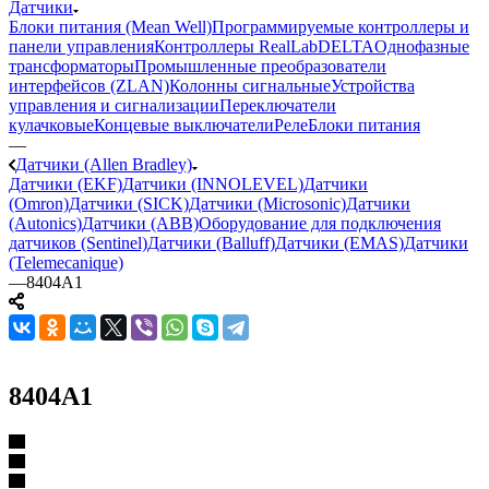
Датчики
Блоки питания (Mean Well)
Программируемые контроллеры и
панели управления
Контроллеры RealLab
DELTA
Однофазные
трансформаторы
Промышленные преобразователи
интерфейсов (ZLAN)
Колонны сигнальные
Устройства
управления и сигнализации
Переключатели
кулачковые
Концевые выключатели
Реле
Блоки питания
—
Датчики (Allen Bradley)
Датчики (EKF)
Датчики (INNOLEVEL)
Датчики
(Omron)
Датчики (SICK)
Датчики (Microsonic)
Датчики
(Autonics)
Датчики (ABB)
Оборудование для подключения
датчиков (Sentinel)
Датчики (Balluff)
Датчики (EMAS)
Датчики
(Telemecanique)
—
8404A1
8404A1