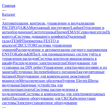
Главная
—
Каталог
—
Автоматизация, контроль, управление и визуализация
РАСПРОДАЖА
Монтажный инструмент
Lanbao
Отопление и
антиоблединение
Светотехника
Прочее
EMAS
Cерводвигатели
П
корпуса
Системы домашнего комфорта
Удаленный
склад
TEMP
Пневматика FESTO и
аналоги
CIRCUTOR
Системы управления
зданием
Распределение и автоматизация среднего напряжения
ENSTO
Кабель
КИПиА для промышленных систем учёта и
управления расходом
Система контроля микроклимата в
шкафу
Распределение электроэнергии
Оборудование для
установки на DIN рейку
Управление электродвигателями и их
защита
Источники бесперебойного питания
Аккумуляторные
батареи
Оборудование для компенсации реактивной
мощности
Металлические оболочки
Systeme Electric
Щиты
модульные
Зарядные устройства для
электротранспорта
Системы распределения и
подключения
Системы и компоненты для электромонтажных
работ
Пассивное оборудование для СКС
Кабеленесущие
системы
Электроустановочное оборудование
—