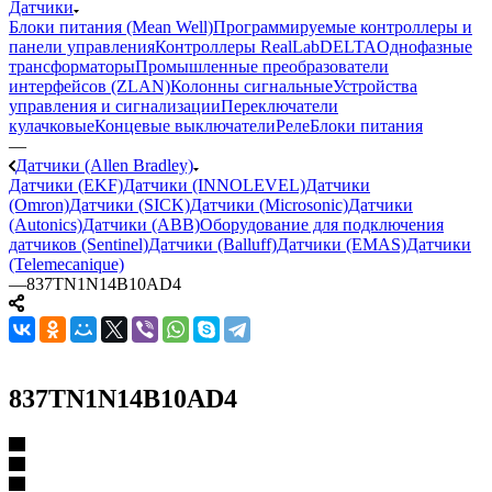
Датчики
Блоки питания (Mean Well)
Программируемые контроллеры и
панели управления
Контроллеры RealLab
DELTA
Однофазные
трансформаторы
Промышленные преобразователи
интерфейсов (ZLAN)
Колонны сигнальные
Устройства
управления и сигнализации
Переключатели
кулачковые
Концевые выключатели
Реле
Блоки питания
—
Датчики (Allen Bradley)
Датчики (EKF)
Датчики (INNOLEVEL)
Датчики
(Omron)
Датчики (SICK)
Датчики (Microsonic)
Датчики
(Autonics)
Датчики (ABB)
Оборудование для подключения
датчиков (Sentinel)
Датчики (Balluff)
Датчики (EMAS)
Датчики
(Telemecanique)
—
837TN1N14B10AD4
837TN1N14B10AD4