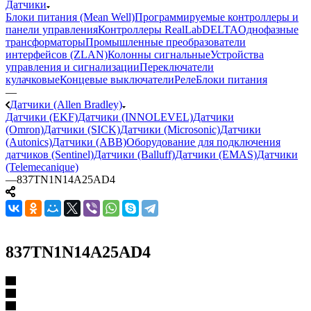
Датчики
Блоки питания (Mean Well)
Программируемые контроллеры и
панели управления
Контроллеры RealLab
DELTA
Однофазные
трансформаторы
Промышленные преобразователи
интерфейсов (ZLAN)
Колонны сигнальные
Устройства
управления и сигнализации
Переключатели
кулачковые
Концевые выключатели
Реле
Блоки питания
—
Датчики (Allen Bradley)
Датчики (EKF)
Датчики (INNOLEVEL)
Датчики
(Omron)
Датчики (SICK)
Датчики (Microsonic)
Датчики
(Autonics)
Датчики (ABB)
Оборудование для подключения
датчиков (Sentinel)
Датчики (Balluff)
Датчики (EMAS)
Датчики
(Telemecanique)
—
837TN1N14A25AD4
837TN1N14A25AD4