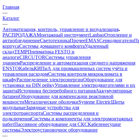
Главная
—
Каталог
—
Автоматизация, контроль, управление и визуализация
РАСПРОДАЖА
Монтажный инструмент
Lanbao
Отопление и
антиоблединение
Светотехника
Прочее
EMAS
Cерводвигатели
П
корпуса
Системы домашнего комфорта
Удаленный
склад
TEMP
Пневматика FESTO и
аналоги
CIRCUTOR
Системы управления
зданием
Распределение и автоматизация среднего напряжения
ENSTO
Кабель
КИПиА для промышленных систем учёта и
управления расходом
Система контроля микроклимата в
шкафу
Распределение электроэнергии
Оборудование для
установки на DIN рейку
Управление электродвигателями и их
защита
Источники бесперебойного питания
Аккумуляторные
батареи
Оборудование для компенсации реактивной
мощности
Металлические оболочки
Systeme Electric
Щиты
модульные
Зарядные устройства для
электротранспорта
Системы распределения и
подключения
Системы и компоненты для электромонтажных
работ
Пассивное оборудование для СКС
Кабеленесущие
системы
Электроустановочное оборудование
—