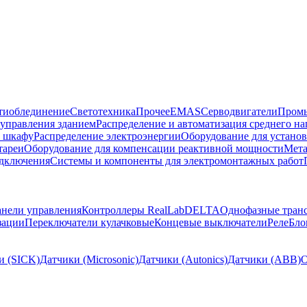
тиоблединение
Светотехника
Прочее
EMAS
Cерводвигатели
Промы
управления зданием
Распределение и автоматизация среднего 
в шкафу
Распределение электроэнергии
Оборудование для установ
тареи
Оборудование для компенсации реактивной мощности
Мета
одключения
Системы и компоненты для электромонтажных работ
нели управления
Контроллеры RealLab
DELTA
Однофазные тран
зации
Переключатели кулачковые
Концевые выключатели
Реле
Бло
и (SICK)
Датчики (Microsonic)
Датчики (Autonics)
Датчики (ABB)
О