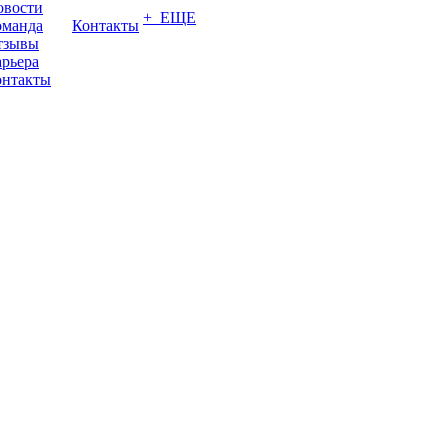
овости
+ ЕЩЕ
оманда
Контакты
тзывы
рьера
онтакты