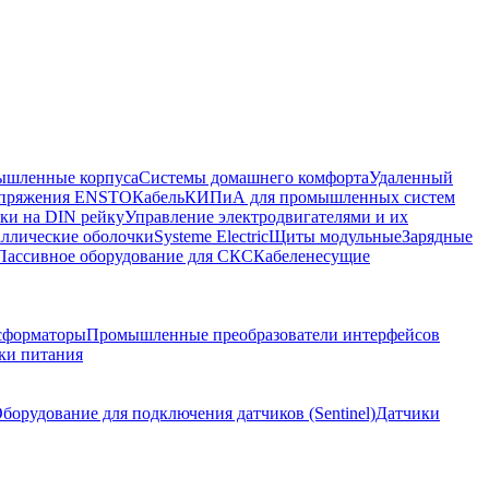
шленные корпуса
Системы домашнего комфорта
Удаленный
напряжения ENSTO
Кабель
КИПиА для промышленных систем
ки на DIN рейку
Управление электродвигателями и их
ллические оболочки
Systeme Electric
Щиты модульные
Зарядные
Пассивное оборудование для СКС
Кабеленесущие
сформаторы
Промышленные преобразователи интерфейсов
ки питания
борудование для подключения датчиков (Sentinel)
Датчики