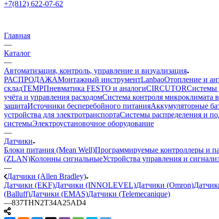
+7(812) 622-07-62
Главная
—
Каталог
—
Автоматизация, контроль, управление и визуализация
РАСПРОДАЖА
Монтажный инструмент
Lanbao
Отопление и ан
склад
TEMP
Пневматика FESTO и аналоги
CIRCUTOR
Системы 
учёта и управления расходом
Система контроля микроклимата 
защита
Источники бесперебойного питания
Аккумуляторные ба
устройства для электротранспорта
Системы распределения и п
системы
Электроустановочное оборудование
—
Датчики
Блоки питания (Mean Well)
Программируемые контроллеры и па
(ZLAN)
Колонны сигнальные
Устройства управления и сигнали
—
Датчики (Allen Bradley)
Датчики (EKF)
Датчики (INNOLEVEL)
Датчики (Omron)
Датчик
(Balluff)
Датчики (EMAS)
Датчики (Telemecanique)
—
837THN2T34A25AD4