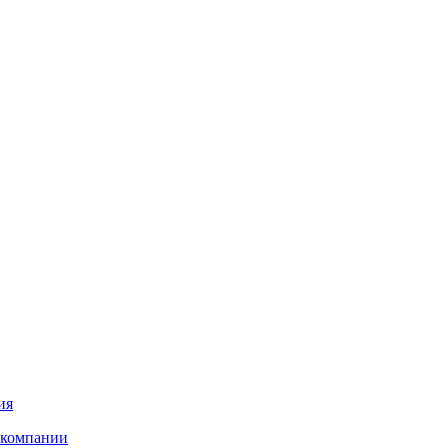
ия
 компании