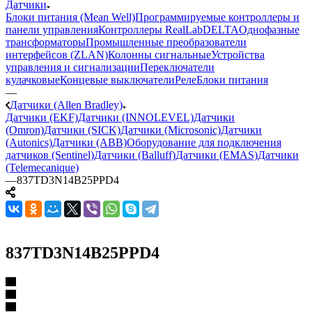
Датчики
Блоки питания (Mean Well)
Программируемые контроллеры и
панели управления
Контроллеры RealLab
DELTA
Однофазные
трансформаторы
Промышленные преобразователи
интерфейсов (ZLAN)
Колонны сигнальные
Устройства
управления и сигнализации
Переключатели
кулачковые
Концевые выключатели
Реле
Блоки питания
—
Датчики (Allen Bradley)
Датчики (EKF)
Датчики (INNOLEVEL)
Датчики
(Omron)
Датчики (SICK)
Датчики (Microsonic)
Датчики
(Autonics)
Датчики (ABB)
Оборудование для подключения
датчиков (Sentinel)
Датчики (Balluff)
Датчики (EMAS)
Датчики
(Telemecanique)
—
837TD3N14B25PPD4
837TD3N14B25PPD4