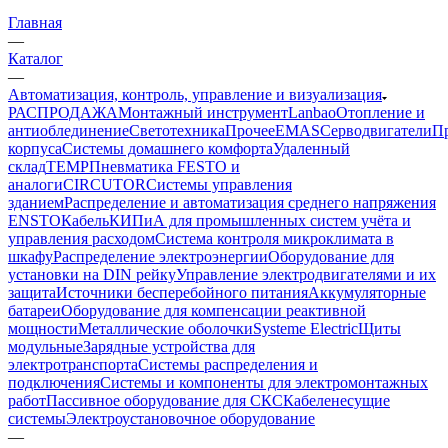
Главная
—
Каталог
—
Автоматизация, контроль, управление и визуализация
РАСПРОДАЖА
Монтажный инструмент
Lanbao
Отопление и
антиоблединение
Светотехника
Прочее
EMAS
Cерводвигатели
П
корпуса
Системы домашнего комфорта
Удаленный
склад
TEMP
Пневматика FESTO и
аналоги
CIRCUTOR
Системы управления
зданием
Распределение и автоматизация среднего напряжения
ENSTO
Кабель
КИПиА для промышленных систем учёта и
управления расходом
Система контроля микроклимата в
шкафу
Распределение электроэнергии
Оборудование для
установки на DIN рейку
Управление электродвигателями и их
защита
Источники бесперебойного питания
Аккумуляторные
батареи
Оборудование для компенсации реактивной
мощности
Металлические оболочки
Systeme Electric
Щиты
модульные
Зарядные устройства для
электротранспорта
Системы распределения и
подключения
Системы и компоненты для электромонтажных
работ
Пассивное оборудование для СКС
Кабеленесущие
системы
Электроустановочное оборудование
—