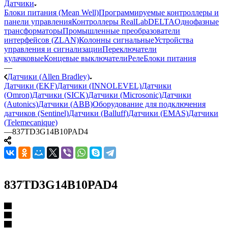
Датчики
Блоки питания (Mean Well)
Программируемые контроллеры и
панели управления
Контроллеры RealLab
DELTA
Однофазные
трансформаторы
Промышленные преобразователи
интерфейсов (ZLAN)
Колонны сигнальные
Устройства
управления и сигнализации
Переключатели
кулачковые
Концевые выключатели
Реле
Блоки питания
—
Датчики (Allen Bradley)
Датчики (EKF)
Датчики (INNOLEVEL)
Датчики
(Omron)
Датчики (SICK)
Датчики (Microsonic)
Датчики
(Autonics)
Датчики (ABB)
Оборудование для подключения
датчиков (Sentinel)
Датчики (Balluff)
Датчики (EMAS)
Датчики
(Telemecanique)
—
837TD3G14B10PAD4
837TD3G14B10PAD4