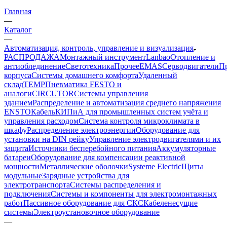
Главная
—
Каталог
—
Автоматизация, контроль, управление и визуализация
РАСПРОДАЖА
Монтажный инструмент
Lanbao
Отопление и
антиоблединение
Светотехника
Прочее
EMAS
Cерводвигатели
П
корпуса
Системы домашнего комфорта
Удаленный
склад
TEMP
Пневматика FESTO и
аналоги
CIRCUTOR
Системы управления
зданием
Распределение и автоматизация среднего напряжения
ENSTO
Кабель
КИПиА для промышленных систем учёта и
управления расходом
Система контроля микроклимата в
шкафу
Распределение электроэнергии
Оборудование для
установки на DIN рейку
Управление электродвигателями и их
защита
Источники бесперебойного питания
Аккумуляторные
батареи
Оборудование для компенсации реактивной
мощности
Металлические оболочки
Systeme Electric
Щиты
модульные
Зарядные устройства для
электротранспорта
Системы распределения и
подключения
Системы и компоненты для электромонтажных
работ
Пассивное оборудование для СКС
Кабеленесущие
системы
Электроустановочное оборудование
—