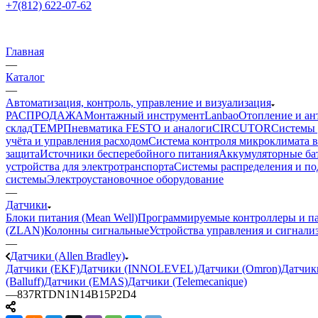
+7(812) 622-07-62
Главная
—
Каталог
—
Автоматизация, контроль, управление и визуализация
РАСПРОДАЖА
Монтажный инструмент
Lanbao
Отопление и ан
склад
TEMP
Пневматика FESTO и аналоги
CIRCUTOR
Системы 
учёта и управления расходом
Система контроля микроклимата 
защита
Источники бесперебойного питания
Аккумуляторные ба
устройства для электротранспорта
Системы распределения и п
системы
Электроустановочное оборудование
—
Датчики
Блоки питания (Mean Well)
Программируемые контроллеры и па
(ZLAN)
Колонны сигнальные
Устройства управления и сигнали
—
Датчики (Allen Bradley)
Датчики (EKF)
Датчики (INNOLEVEL)
Датчики (Omron)
Датчик
(Balluff)
Датчики (EMAS)
Датчики (Telemecanique)
—
837RTDN1N14B15P2D4