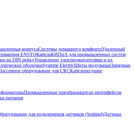
шленные корпуса
Системы домашнего комфорта
Удаленный
напряжения ENSTO
Кабель
КИПиА для промышленных систем
ки на DIN рейку
Управление электродвигателями и их
ллические оболочки
Systeme Electric
Щиты модульные
Зарядные
Пассивное оборудование для СКС
Кабеленесущие
сформаторы
Промышленные преобразователи интерфейсов
ки питания
борудование для подключения датчиков (Sentinel)
Датчики