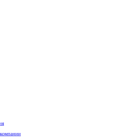
ия
 компании