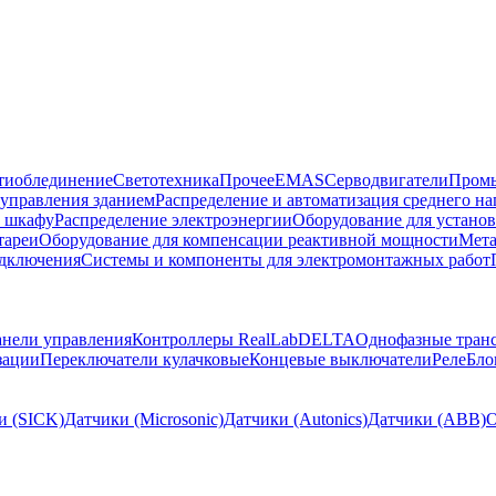
тиоблединение
Светотехника
Прочее
EMAS
Cерводвигатели
Промы
управления зданием
Распределение и автоматизация среднего 
в шкафу
Распределение электроэнергии
Оборудование для установ
тареи
Оборудование для компенсации реактивной мощности
Мета
одключения
Системы и компоненты для электромонтажных работ
нели управления
Контроллеры RealLab
DELTA
Однофазные тран
зации
Переключатели кулачковые
Концевые выключатели
Реле
Бло
и (SICK)
Датчики (Microsonic)
Датчики (Autonics)
Датчики (ABB)
О