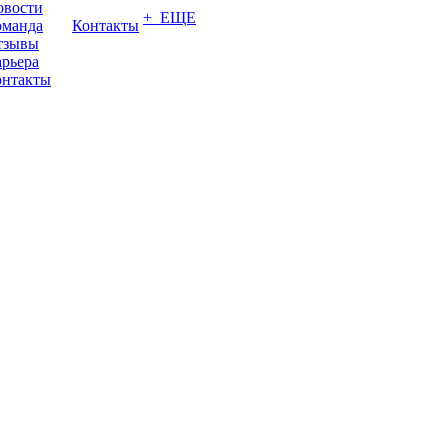
овости
+ ЕЩЕ
оманда
Контакты
тзывы
рьера
онтакты