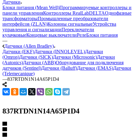
Датчики
Блоки питания (Mean Well)
Программируемые контроллеры и
панели управления
Контроллеры RealLab
DELTA
Однофазные
трансформаторы
Промышленные преобразователи
интерфейсов (ZLAN)
Колонны сигнальные
Устройства
управления и сигнализации
Переключатели
кулачковые
Концевые выключатели
Реле
Блоки питания
—
Датчики (Allen Bradley)
Датчики (EKF)
Датчики (INNOLEVEL)
Датчики
(Omron)
Датчики (SICK)
Датчики (Microsonic)
Датчики
(Autonics)
Датчики (ABB)
Оборудование для подключения
датчиков (Sentinel)
Датчики (Balluff)
Датчики (EMAS)
Датчики
(Telemecanique)
—
837RTDN1N14A65P1D4
837RTDN1N14A65P1D4