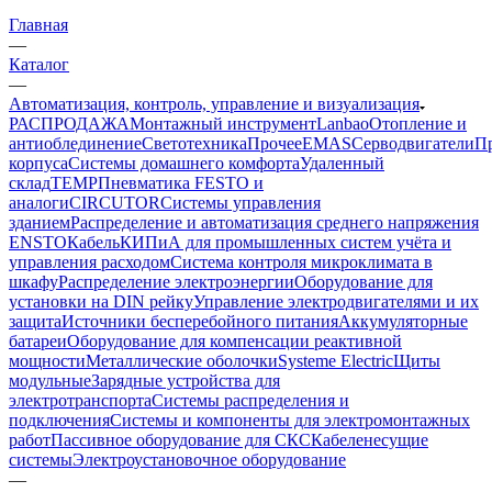
Главная
—
Каталог
—
Автоматизация, контроль, управление и визуализация
РАСПРОДАЖА
Монтажный инструмент
Lanbao
Отопление и
антиоблединение
Светотехника
Прочее
EMAS
Cерводвигатели
П
корпуса
Системы домашнего комфорта
Удаленный
склад
TEMP
Пневматика FESTO и
аналоги
CIRCUTOR
Системы управления
зданием
Распределение и автоматизация среднего напряжения
ENSTO
Кабель
КИПиА для промышленных систем учёта и
управления расходом
Система контроля микроклимата в
шкафу
Распределение электроэнергии
Оборудование для
установки на DIN рейку
Управление электродвигателями и их
защита
Источники бесперебойного питания
Аккумуляторные
батареи
Оборудование для компенсации реактивной
мощности
Металлические оболочки
Systeme Electric
Щиты
модульные
Зарядные устройства для
электротранспорта
Системы распределения и
подключения
Системы и компоненты для электромонтажных
работ
Пассивное оборудование для СКС
Кабеленесущие
системы
Электроустановочное оборудование
—