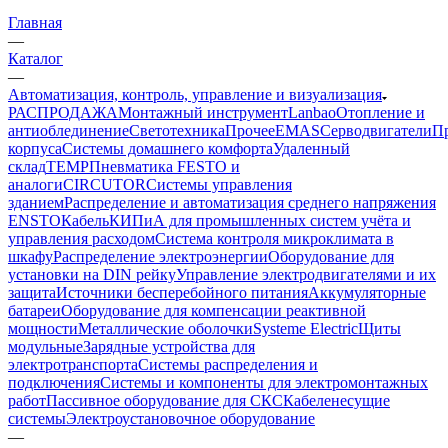
Главная
—
Каталог
—
Автоматизация, контроль, управление и визуализация
РАСПРОДАЖА
Монтажный инструмент
Lanbao
Отопление и
антиоблединение
Светотехника
Прочее
EMAS
Cерводвигатели
П
корпуса
Системы домашнего комфорта
Удаленный
склад
TEMP
Пневматика FESTO и
аналоги
CIRCUTOR
Системы управления
зданием
Распределение и автоматизация среднего напряжения
ENSTO
Кабель
КИПиА для промышленных систем учёта и
управления расходом
Система контроля микроклимата в
шкафу
Распределение электроэнергии
Оборудование для
установки на DIN рейку
Управление электродвигателями и их
защита
Источники бесперебойного питания
Аккумуляторные
батареи
Оборудование для компенсации реактивной
мощности
Металлические оболочки
Systeme Electric
Щиты
модульные
Зарядные устройства для
электротранспорта
Системы распределения и
подключения
Системы и компоненты для электромонтажных
работ
Пассивное оборудование для СКС
Кабеленесущие
системы
Электроустановочное оборудование
—