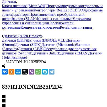
Датчики
Блоки питания (Mean Well)
Программируемые контроллеры и
панели управления
Контроллеры RealLab
DELTA
Однофазные
трансформаторы
Промышленные преобразователи
интерфейсов (ZLAN)
Колонны сигнальные
Устройства
управления и сигнализации
Переключатели
кулачковые
Концевые выключатели
Реле
Блоки питания
—
Датчики (Allen Bradley)
Датчики (EKF)
Датчики (INNOLEVEL)
Датчики
(Omron)
Датчики (SICK)
Датчики (Microsonic)
Датчики
(Autonics)
Датчики (ABB)
Оборудование для подключения
датчиков (Sentinel)
Датчики (Balluff)
Датчики (EMAS)
Датчики
(Telemecanique)
—
837RTDN1N12B25P2D4
837RTDN1N12B25P2D4