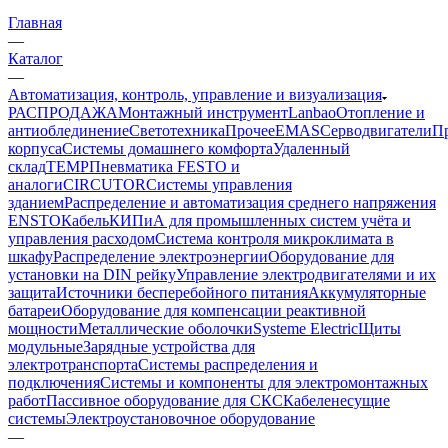
Главная
—
Каталог
—
Автоматизация, контроль, управление и визуализация
РАСПРОДАЖА
Монтажный инструмент
Lanbao
Отопление и
антиоблединение
Светотехника
Прочее
EMAS
Cерводвигатели
П
корпуса
Системы домашнего комфорта
Удаленный
склад
TEMP
Пневматика FESTO и
аналоги
CIRCUTOR
Системы управления
зданием
Распределение и автоматизация среднего напряжения
ENSTO
Кабель
КИПиА для промышленных систем учёта и
управления расходом
Система контроля микроклимата в
шкафу
Распределение электроэнергии
Оборудование для
установки на DIN рейку
Управление электродвигателями и их
защита
Источники бесперебойного питания
Аккумуляторные
батареи
Оборудование для компенсации реактивной
мощности
Металлические оболочки
Systeme Electric
Щиты
модульные
Зарядные устройства для
электротранспорта
Системы распределения и
подключения
Системы и компоненты для электромонтажных
работ
Пассивное оборудование для СКС
Кабеленесущие
системы
Электроустановочное оборудование
—