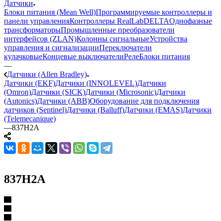
Датчики
Блоки питания (Mean Well)
Программируемые контроллеры и
панели управления
Контроллеры RealLab
DELTA
Однофазные
трансформаторы
Промышленные преобразователи
интерфейсов (ZLAN)
Колонны сигнальные
Устройства
управления и сигнализации
Переключатели
кулачковые
Концевые выключатели
Реле
Блоки питания
—
Датчики (Allen Bradley)
Датчики (EKF)
Датчики (INNOLEVEL)
Датчики
(Omron)
Датчики (SICK)
Датчики (Microsonic)
Датчики
(Autonics)
Датчики (ABB)
Оборудование для подключения
датчиков (Sentinel)
Датчики (Balluff)
Датчики (EMAS)
Датчики
(Telemecanique)
—
837H2A
837H2A