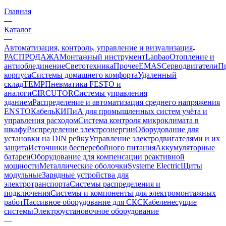
Главная
—
Каталог
—
Автоматизация, контроль, управление и визуализация
РАСПРОДАЖА
Монтажный инструмент
Lanbao
Отопление и
антиоблединение
Светотехника
Прочее
EMAS
Cерводвигатели
П
корпуса
Системы домашнего комфорта
Удаленный
склад
TEMP
Пневматика FESTO и
аналоги
CIRCUTOR
Системы управления
зданием
Распределение и автоматизация среднего напряжения
ENSTO
Кабель
КИПиА для промышленных систем учёта и
управления расходом
Система контроля микроклимата в
шкафу
Распределение электроэнергии
Оборудование для
установки на DIN рейку
Управление электродвигателями и их
защита
Источники бесперебойного питания
Аккумуляторные
батареи
Оборудование для компенсации реактивной
мощности
Металлические оболочки
Systeme Electric
Щиты
модульные
Зарядные устройства для
электротранспорта
Системы распределения и
подключения
Системы и компоненты для электромонтажных
работ
Пассивное оборудование для СКС
Кабеленесущие
системы
Электроустановочное оборудование
—