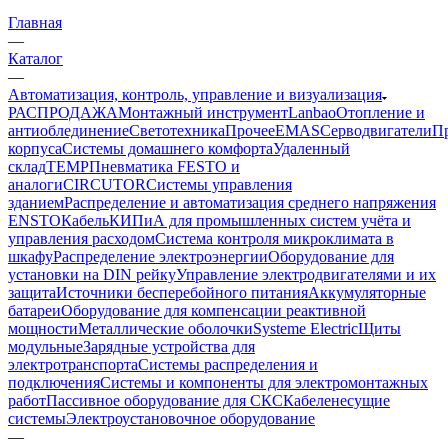
Главная
—
Каталог
—
Автоматизация, контроль, управление и визуализация
РАСПРОДАЖА
Монтажный инструмент
Lanbao
Отопление и
антиоблединение
Светотехника
Прочее
EMAS
Cерводвигатели
П
корпуса
Системы домашнего комфорта
Удаленный
склад
TEMP
Пневматика FESTO и
аналоги
CIRCUTOR
Системы управления
зданием
Распределение и автоматизация среднего напряжения
ENSTO
Кабель
КИПиА для промышленных систем учёта и
управления расходом
Система контроля микроклимата в
шкафу
Распределение электроэнергии
Оборудование для
установки на DIN рейку
Управление электродвигателями и их
защита
Источники бесперебойного питания
Аккумуляторные
батареи
Оборудование для компенсации реактивной
мощности
Металлические оболочки
Systeme Electric
Щиты
модульные
Зарядные устройства для
электротранспорта
Системы распределения и
подключения
Системы и компоненты для электромонтажных
работ
Пассивное оборудование для СКС
Кабеленесущие
системы
Электроустановочное оборудование
—