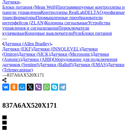
Датчики
Блоки питания (Mean Well)
Программируемые контроллеры и
панели управления
Контроллеры RealLab
DELTA
Однофазные
трансформаторы
Промышленные преобразователи
интерфейсов (ZLAN)
Колонны сигнальные
Устройства
управления и сигнализации
Переключатели
кулачковые
Концевые выключатели
Реле
Блоки питания
—
Датчики (Allen Bradley)
Датчики (EKF)
Датчики (INNOLEVEL)
Датчики
(Omron)
Датчики (SICK)
Датчики (Microsonic)
Датчики
(Autonics)
Датчики (ABB)
Оборудование для подключения
датчиков (Sentinel)
Датчики (Balluff)
Датчики (EMAS)
Датчики
(Telemecanique)
—
837A6AX520X171
837A6AX520X171