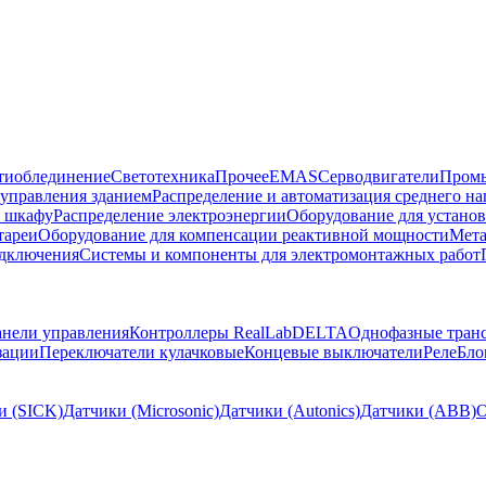
тиоблединение
Светотехника
Прочее
EMAS
Cерводвигатели
Промы
управления зданием
Распределение и автоматизация среднего 
в шкафу
Распределение электроэнергии
Оборудование для установ
тареи
Оборудование для компенсации реактивной мощности
Мета
одключения
Системы и компоненты для электромонтажных работ
нели управления
Контроллеры RealLab
DELTA
Однофазные тран
зации
Переключатели кулачковые
Концевые выключатели
Реле
Бло
и (SICK)
Датчики (Microsonic)
Датчики (Autonics)
Датчики (ABB)
О