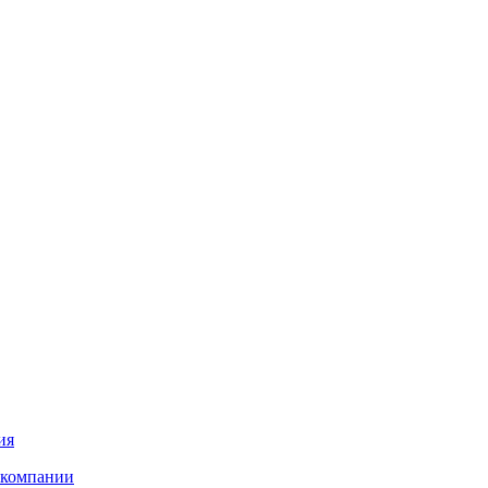
ия
 компании