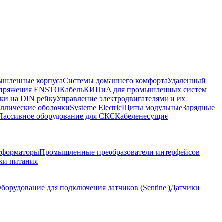
шленные корпуса
Системы домашнего комфорта
Удаленный
напряжения ENSTO
Кабель
КИПиА для промышленных систем
ки на DIN рейку
Управление электродвигателями и их
ллические оболочки
Systeme Electric
Щиты модульные
Зарядные
Пассивное оборудование для СКС
Кабеленесущие
сформаторы
Промышленные преобразователи интерфейсов
ки питания
борудование для подключения датчиков (Sentinel)
Датчики