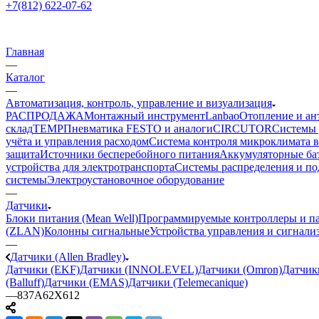
+7(812) 622-07-62
Главная
—
Каталог
—
Автоматизация, контроль, управление и визуализация
РАСПРОДАЖА
Монтажный инструмент
Lanbao
Отопление и ан
склад
TEMP
Пневматика FESTO и аналоги
CIRCUTOR
Системы 
учёта и управления расходом
Система контроля микроклимата 
защита
Источники бесперебойного питания
Аккумуляторные ба
устройства для электротранспорта
Системы распределения и п
системы
Электроустановочное оборудование
—
Датчики
Блоки питания (Mean Well)
Программируемые контроллеры и па
(ZLAN)
Колонны сигнальные
Устройства управления и сигнали
—
Датчики (Allen Bradley)
Датчики (EKF)
Датчики (INNOLEVEL)
Датчики (Omron)
Датчик
(Balluff)
Датчики (EMAS)
Датчики (Telemecanique)
—
837A62X612