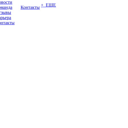
овости
+ ЕЩЕ
оманда
Контакты
тзывы
рьера
онтакты