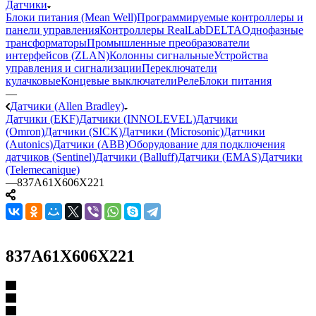
Датчики
Блоки питания (Mean Well)
Программируемые контроллеры и
панели управления
Контроллеры RealLab
DELTA
Однофазные
трансформаторы
Промышленные преобразователи
интерфейсов (ZLAN)
Колонны сигнальные
Устройства
управления и сигнализации
Переключатели
кулачковые
Концевые выключатели
Реле
Блоки питания
—
Датчики (Allen Bradley)
Датчики (EKF)
Датчики (INNOLEVEL)
Датчики
(Omron)
Датчики (SICK)
Датчики (Microsonic)
Датчики
(Autonics)
Датчики (ABB)
Оборудование для подключения
датчиков (Sentinel)
Датчики (Balluff)
Датчики (EMAS)
Датчики
(Telemecanique)
—
837A61X606X221
837A61X606X221