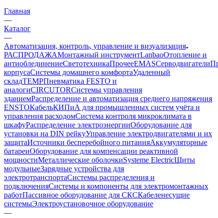
Главная
—
Каталог
—
Автоматизация, контроль, управление и визуализация
РАСПРОДАЖА
Монтажный инструмент
Lanbao
Отопление и
антиоблединение
Светотехника
Прочее
EMAS
Cерводвигатели
П
корпуса
Системы домашнего комфорта
Удаленный
склад
TEMP
Пневматика FESTO и
аналоги
CIRCUTOR
Системы управления
зданием
Распределение и автоматизация среднего напряжения
ENSTO
Кабель
КИПиА для промышленных систем учёта и
управления расходом
Система контроля микроклимата в
шкафу
Распределение электроэнергии
Оборудование для
установки на DIN рейку
Управление электродвигателями и их
защита
Источники бесперебойного питания
Аккумуляторные
батареи
Оборудование для компенсации реактивной
мощности
Металлические оболочки
Systeme Electric
Щиты
модульные
Зарядные устройства для
электротранспорта
Системы распределения и
подключения
Системы и компоненты для электромонтажных
работ
Пассивное оборудование для СКС
Кабеленесущие
системы
Электроустановочное оборудование
—