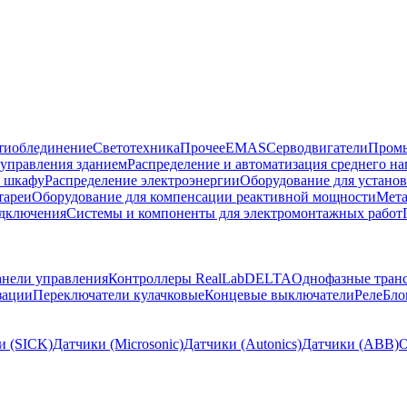
тиоблединение
Светотехника
Прочее
EMAS
Cерводвигатели
Промы
управления зданием
Распределение и автоматизация среднего 
в шкафу
Распределение электроэнергии
Оборудование для установ
тареи
Оборудование для компенсации реактивной мощности
Мета
одключения
Системы и компоненты для электромонтажных работ
нели управления
Контроллеры RealLab
DELTA
Однофазные тран
зации
Переключатели кулачковые
Концевые выключатели
Реле
Бло
и (SICK)
Датчики (Microsonic)
Датчики (Autonics)
Датчики (ABB)
О