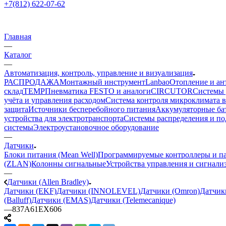
+7(812) 622-07-62
Главная
—
Каталог
—
Автоматизация, контроль, управление и визуализация
РАСПРОДАЖА
Монтажный инструмент
Lanbao
Отопление и ан
склад
TEMP
Пневматика FESTO и аналоги
CIRCUTOR
Системы 
учёта и управления расходом
Система контроля микроклимата 
защита
Источники бесперебойного питания
Аккумуляторные ба
устройства для электротранспорта
Системы распределения и п
системы
Электроустановочное оборудование
—
Датчики
Блоки питания (Mean Well)
Программируемые контроллеры и па
(ZLAN)
Колонны сигнальные
Устройства управления и сигнали
—
Датчики (Allen Bradley)
Датчики (EKF)
Датчики (INNOLEVEL)
Датчики (Omron)
Датчик
(Balluff)
Датчики (EMAS)
Датчики (Telemecanique)
—
837A61EX606