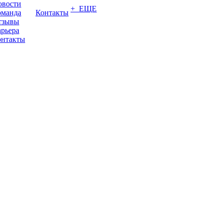
овости
+ ЕЩЕ
оманда
Контакты
тзывы
рьера
онтакты