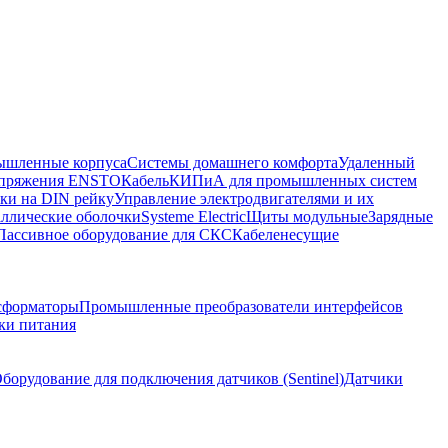
шленные корпуса
Системы домашнего комфорта
Удаленный
напряжения ENSTO
Кабель
КИПиА для промышленных систем
ки на DIN рейку
Управление электродвигателями и их
ллические оболочки
Systeme Electric
Щиты модульные
Зарядные
Пассивное оборудование для СКС
Кабеленесущие
сформаторы
Промышленные преобразователи интерфейсов
ки питания
борудование для подключения датчиков (Sentinel)
Датчики