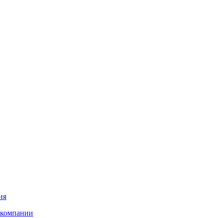
ия
 компании