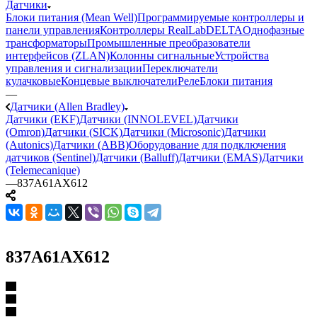
Датчики
Блоки питания (Mean Well)
Программируемые контроллеры и
панели управления
Контроллеры RealLab
DELTA
Однофазные
трансформаторы
Промышленные преобразователи
интерфейсов (ZLAN)
Колонны сигнальные
Устройства
управления и сигнализации
Переключатели
кулачковые
Концевые выключатели
Реле
Блоки питания
—
Датчики (Allen Bradley)
Датчики (EKF)
Датчики (INNOLEVEL)
Датчики
(Omron)
Датчики (SICK)
Датчики (Microsonic)
Датчики
(Autonics)
Датчики (ABB)
Оборудование для подключения
датчиков (Sentinel)
Датчики (Balluff)
Датчики (EMAS)
Датчики
(Telemecanique)
—
837A61AX612
837A61AX612