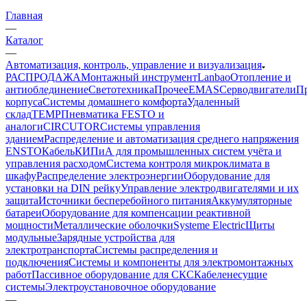
Главная
—
Каталог
—
Автоматизация, контроль, управление и визуализация
РАСПРОДАЖА
Монтажный инструмент
Lanbao
Отопление и
антиоблединение
Светотехника
Прочее
EMAS
Cерводвигатели
П
корпуса
Системы домашнего комфорта
Удаленный
склад
TEMP
Пневматика FESTO и
аналоги
CIRCUTOR
Системы управления
зданием
Распределение и автоматизация среднего напряжения
ENSTO
Кабель
КИПиА для промышленных систем учёта и
управления расходом
Система контроля микроклимата в
шкафу
Распределение электроэнергии
Оборудование для
установки на DIN рейку
Управление электродвигателями и их
защита
Источники бесперебойного питания
Аккумуляторные
батареи
Оборудование для компенсации реактивной
мощности
Металлические оболочки
Systeme Electric
Щиты
модульные
Зарядные устройства для
электротранспорта
Системы распределения и
подключения
Системы и компоненты для электромонтажных
работ
Пассивное оборудование для СКС
Кабеленесущие
системы
Электроустановочное оборудование
—