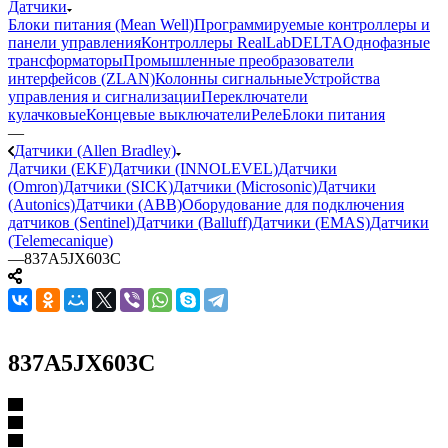
Датчики
Блоки питания (Mean Well)
Программируемые контроллеры и
панели управления
Контроллеры RealLab
DELTA
Однофазные
трансформаторы
Промышленные преобразователи
интерфейсов (ZLAN)
Колонны сигнальные
Устройства
управления и сигнализации
Переключатели
кулачковые
Концевые выключатели
Реле
Блоки питания
—
Датчики (Allen Bradley)
Датчики (EKF)
Датчики (INNOLEVEL)
Датчики
(Omron)
Датчики (SICK)
Датчики (Microsonic)
Датчики
(Autonics)
Датчики (ABB)
Оборудование для подключения
датчиков (Sentinel)
Датчики (Balluff)
Датчики (EMAS)
Датчики
(Telemecanique)
—
837A5JX603C
837A5JX603C