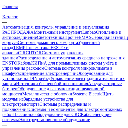
Главная
—
Каталог
—
Автоматизация, контроль, управление и визуализация
РАСПРОДАЖА
Монтажный инструмент
Lanbao
Отопление и
антиоблединение
Светотехника
Прочее
EMAS
Cерводвигатели
П
корпуса
Системы домашнего комфорта
Удаленный
склад
TEMP
Пневматика FESTO и
аналоги
CIRCUTOR
Системы управления
зданием
Распределение и автоматизация среднего напряжения
ENSTO
Кабель
КИПиА для промышленных систем учёта и
управления расходом
Система контроля микроклимата в
шкафу
Распределение электроэнергии
Оборудование для
установки на DIN рейку
Управление электродвигателями и их
защита
Источники бесперебойного питания
Аккумуляторные
батареи
Оборудование для компенсации реактивной
мощности
Металлические оболочки
Systeme Electric
Щиты
модульные
Зарядные устройства для
электротранспорта
Системы распределения и
подключения
Системы и компоненты для электромонтажных
работ
Пассивное оборудование для СКС
Кабеленесущие
системы
Электроустановочное оборудование
—