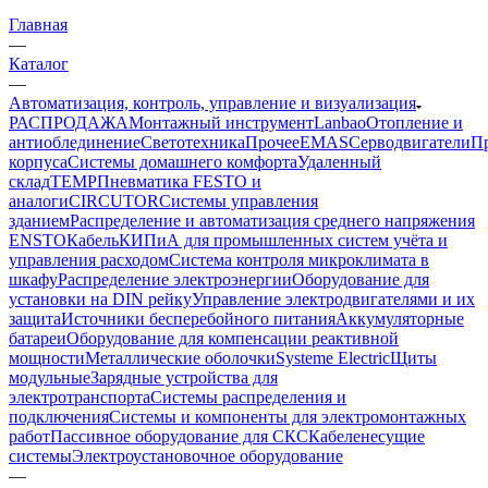
Главная
—
Каталог
—
Автоматизация, контроль, управление и визуализация
РАСПРОДАЖА
Монтажный инструмент
Lanbao
Отопление и
антиоблединение
Светотехника
Прочее
EMAS
Cерводвигатели
П
корпуса
Системы домашнего комфорта
Удаленный
склад
TEMP
Пневматика FESTO и
аналоги
CIRCUTOR
Системы управления
зданием
Распределение и автоматизация среднего напряжения
ENSTO
Кабель
КИПиА для промышленных систем учёта и
управления расходом
Система контроля микроклимата в
шкафу
Распределение электроэнергии
Оборудование для
установки на DIN рейку
Управление электродвигателями и их
защита
Источники бесперебойного питания
Аккумуляторные
батареи
Оборудование для компенсации реактивной
мощности
Металлические оболочки
Systeme Electric
Щиты
модульные
Зарядные устройства для
электротранспорта
Системы распределения и
подключения
Системы и компоненты для электромонтажных
работ
Пассивное оборудование для СКС
Кабеленесущие
системы
Электроустановочное оборудование
—