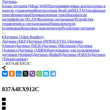
Датчики
Блоки питания (Mean Well)
Программируемые контроллеры и
панели управления
Контроллеры RealLab
DELTA
Однофазные
трансформаторы
Промышленные преобразователи
интерфейсов (ZLAN)
Колонны сигнальные
Устройства
управления и сигнализации
Переключатели
кулачковые
Концевые выключатели
Реле
Блоки питания
—
Датчики (Allen Bradley)
Датчики (EKF)
Датчики (INNOLEVEL)
Датчики
(Omron)
Датчики (SICK)
Датчики (Microsonic)
Датчики
(Autonics)
Датчики (ABB)
Оборудование для подключения
датчиков (Sentinel)
Датчики (Balluff)
Датчики (EMAS)
Датчики
(Telemecanique)
—
837A4EX912C
837A4EX912C