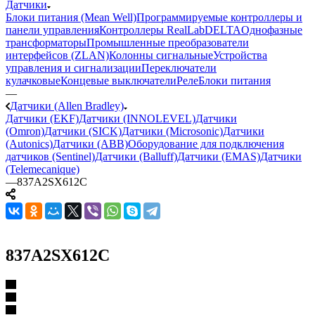
Датчики
Блоки питания (Mean Well)
Программируемые контроллеры и
панели управления
Контроллеры RealLab
DELTA
Однофазные
трансформаторы
Промышленные преобразователи
интерфейсов (ZLAN)
Колонны сигнальные
Устройства
управления и сигнализации
Переключатели
кулачковые
Концевые выключатели
Реле
Блоки питания
—
Датчики (Allen Bradley)
Датчики (EKF)
Датчики (INNOLEVEL)
Датчики
(Omron)
Датчики (SICK)
Датчики (Microsonic)
Датчики
(Autonics)
Датчики (ABB)
Оборудование для подключения
датчиков (Sentinel)
Датчики (Balluff)
Датчики (EMAS)
Датчики
(Telemecanique)
—
837A2SX612C
837A2SX612C