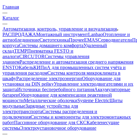
Главная
—
Каталог
—
Автоматизация, контроль, управление и визуализация
РАСПРОДАЖА
Монтажный инструмент
Lanbao
Отопление и
антиоблединение
Светотехника
Прочее
EMAS
Cерводвигатели
П
корпуса
Системы домашнего комфорта
Удаленный
склад
TEMP
Пневматика FESTO и
аналоги
CIRCUTOR
Системы управления
зданием
Распределение и автоматизация среднего напряжения
ENSTO
Кабель
КИПиА для промышленных систем учёта и
управления расходом
Система контроля микроклимата в
шкафу
Распределение электроэнергии
Оборудование для
установки на DIN рейку
Управление электродвигателями и их
защита
Источники бесперебойного питания
Аккумуляторные
батареи
Оборудование для компенсации реактивной
мощности
Металлические оболочки
Systeme Electric
Щиты
модульные
Зарядные устройства для
электротранспорта
Системы распределения и
подключения
Системы и компоненты для электромонтажных
работ
Пассивное оборудование для СКС
Кабеленесущие
системы
Электроустановочное оборудование
—