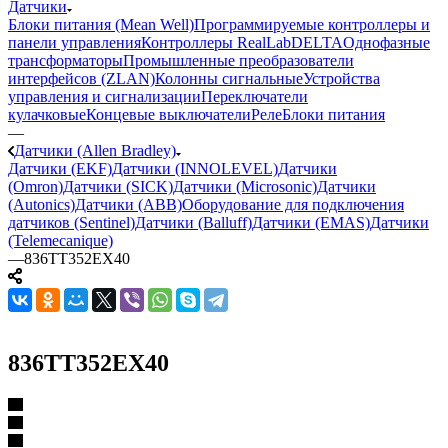
Датчики
Блоки питания (Mean Well)
Программируемые контроллеры и
панели управления
Контроллеры RealLab
DELTA
Однофазные
трансформаторы
Промышленные преобразователи
интерфейсов (ZLAN)
Колонны сигнальные
Устройства
управления и сигнализации
Переключатели
кулачковые
Концевые выключатели
Реле
Блоки питания
—
Датчики (Allen Bradley)
Датчики (EKF)
Датчики (INNOLEVEL)
Датчики
(Omron)
Датчики (SICK)
Датчики (Microsonic)
Датчики
(Autonics)
Датчики (ABB)
Оборудование для подключения
датчиков (Sentinel)
Датчики (Balluff)
Датчики (EMAS)
Датчики
(Telemecanique)
—
836TT352EX40
836TT352EX40