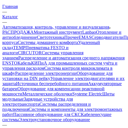
Главная
—
Каталог
—
Автоматизация, контроль, управление и визуализация
РАСПРОДАЖА
Монтажный инструмент
Lanbao
Отопление и
антиоблединение
Светотехника
Прочее
EMAS
Cерводвигатели
П
корпуса
Системы домашнего комфорта
Удаленный
склад
TEMP
Пневматика FESTO и
аналоги
CIRCUTOR
Системы управления
зданием
Распределение и автоматизация среднего напряжения
ENSTO
Кабель
КИПиА для промышленных систем учёта и
управления расходом
Система контроля микроклимата в
шкафу
Распределение электроэнергии
Оборудование для
установки на DIN рейку
Управление электродвигателями и их
защита
Источники бесперебойного питания
Аккумуляторные
батареи
Оборудование для компенсации реактивной
мощности
Металлические оболочки
Systeme Electric
Щиты
модульные
Зарядные устройства для
электротранспорта
Системы распределения и
подключения
Системы и компоненты для электромонтажных
работ
Пассивное оборудование для СКС
Кабеленесущие
системы
Электроустановочное оборудование
—