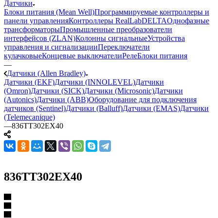
Датчики
Блоки питания (Mean Well)
Программируемые контроллеры и
панели управления
Контроллеры RealLab
DELTA
Однофазные
трансформаторы
Промышленные преобразователи
интерфейсов (ZLAN)
Колонны сигнальные
Устройства
управления и сигнализации
Переключатели
кулачковые
Концевые выключатели
Реле
Блоки питания
—
Датчики (Allen Bradley)
Датчики (EKF)
Датчики (INNOLEVEL)
Датчики
(Omron)
Датчики (SICK)
Датчики (Microsonic)
Датчики
(Autonics)
Датчики (ABB)
Оборудование для подключения
датчиков (Sentinel)
Датчики (Balluff)
Датчики (EMAS)
Датчики
(Telemecanique)
—
836TT302EX40
836TT302EX40