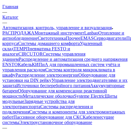
Главная
—
Каталог
—
Автоматизация, контроль, управление и визуализация
РАСПРОДАЖА
Монтажный инструмент
Lanbao
Отопление и
антиоблединение
Светотехника
Прочее
EMAS
Cерводвигатели
П
корпуса
Системы домашнего комфорта
Удаленный
склад
TEMP
Пневматика FESTO и
аналоги
CIRCUTOR
Системы управления
зданием
Распределение и автоматизация среднего напряжения
ENSTO
Кабель
КИПиА для промышленных систем учёта и
управления расходом
Система контроля микроклимата в
шкафу
Распределение электроэнергии
Оборудование для
установки на DIN рейку
Управление электродвигателями и их
защита
Источники бесперебойного питания
Аккумуляторные
батареи
Оборудование для компенсации реактивной
мощности
Металлические оболочки
Systeme Electric
Щиты
модульные
Зарядные устройства для
электротранспорта
Системы распределения и
подключения
Системы и компоненты для электромонтажных
работ
Пассивное оборудование для СКС
Кабеленесущие
системы
Электроустановочное оборудование
—