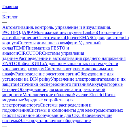
Главная
—
Каталог
—
Автоматизация, контроль, управление и визуализация
РАСПРОДАЖА
Монтажный инструмент
Lanbao
Отопление и
антиоблединение
Светотехника
Прочее
EMAS
Cерводвигатели
П
корпуса
Системы домашнего комфорта
Удаленный
склад
TEMP
Пневматика FESTO и
аналоги
CIRCUTOR
Системы управления
зданием
Распределение и автоматизация среднего напряжения
ENSTO
Кабель
КИПиА для промышленных систем учёта и
управления расходом
Система контроля микроклимата в
шкафу
Распределение электроэнергии
Оборудование для
установки на DIN рейку
Управление электродвигателями и их
защита
Источники бесперебойного питания
Аккумуляторные
батареи
Оборудование для компенсации реактивной
мощности
Металлические оболочки
Systeme Electric
Щиты
модульные
Зарядные устройства для
электротранспорта
Системы распределения и
подключения
Системы и компоненты для электромонтажных
работ
Пассивное оборудование для СКС
Кабеленесущие
системы
Электроустановочное оборудование
—