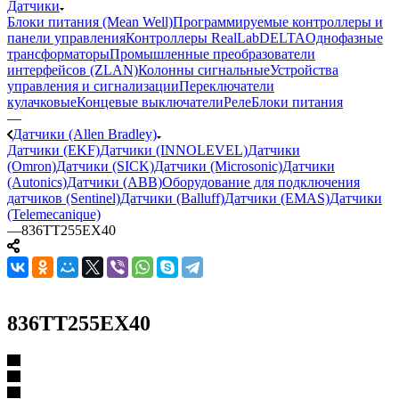
Датчики
Блоки питания (Mean Well)
Программируемые контроллеры и
панели управления
Контроллеры RealLab
DELTA
Однофазные
трансформаторы
Промышленные преобразователи
интерфейсов (ZLAN)
Колонны сигнальные
Устройства
управления и сигнализации
Переключатели
кулачковые
Концевые выключатели
Реле
Блоки питания
—
Датчики (Allen Bradley)
Датчики (EKF)
Датчики (INNOLEVEL)
Датчики
(Omron)
Датчики (SICK)
Датчики (Microsonic)
Датчики
(Autonics)
Датчики (ABB)
Оборудование для подключения
датчиков (Sentinel)
Датчики (Balluff)
Датчики (EMAS)
Датчики
(Telemecanique)
—
836TT255EX40
836TT255EX40