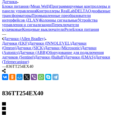
Датчики
Блоки питания (Mean Well)
Программируемые контроллеры и
панели управления
Контроллеры RealLab
DELTA
Однофазные
трансформаторы
Промышленные преобразователи
интерфейсов (ZLAN)
Колонны сигнальные
Устройства
управления и сигнализации
Переключатели
кулачковые
Концевые выключатели
Реле
Блоки питания
—
Датчики (Allen Bradley)
Датчики (EKF)
Датчики (INNOLEVEL)
Датчики
(Omron)
Датчики (SICK)
Датчики (Microsonic)
Датчики
(Autonics)
Датчики (ABB)
Оборудование для подключения
датчиков (Sentinel)
Датчики (Balluff)
Датчики (EMAS)
Датчики
(Telemecanique)
—
836TT254EX40
836TT254EX40