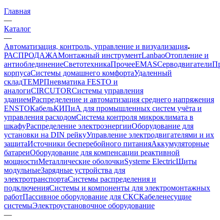
Главная
—
Каталог
—
Автоматизация, контроль, управление и визуализация
РАСПРОДАЖА
Монтажный инструмент
Lanbao
Отопление и
антиоблединение
Светотехника
Прочее
EMAS
Cерводвигатели
П
корпуса
Системы домашнего комфорта
Удаленный
склад
TEMP
Пневматика FESTO и
аналоги
CIRCUTOR
Системы управления
зданием
Распределение и автоматизация среднего напряжения
ENSTO
Кабель
КИПиА для промышленных систем учёта и
управления расходом
Система контроля микроклимата в
шкафу
Распределение электроэнергии
Оборудование для
установки на DIN рейку
Управление электродвигателями и их
защита
Источники бесперебойного питания
Аккумуляторные
батареи
Оборудование для компенсации реактивной
мощности
Металлические оболочки
Systeme Electric
Щиты
модульные
Зарядные устройства для
электротранспорта
Системы распределения и
подключения
Системы и компоненты для электромонтажных
работ
Пассивное оборудование для СКС
Кабеленесущие
системы
Электроустановочное оборудование
—