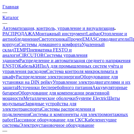
Главная
—
Каталог
—
Автоматизация, контроль, управление и визуализация
РАСПРОДАЖА
Монтажный инструмент
Lanbao
Отопление и
антиоблединение
Светотехника
Прочее
EMAS
Cерводвигатели
П
корпуса
Системы домашнего комфорта
Удаленный
склад
TEMP
Пневматика FESTO и
аналоги
CIRCUTOR
Системы управления
зданием
Распределение и автоматизация среднего напряжения
ENSTO
Кабель
КИПиА для промышленных систем учёта и
управления расходом
Система контроля микроклимата в
шкафу
Распределение электроэнергии
Оборудование для
установки на DIN рейку
Управление электродвигателями и их
защита
Источники бесперебойного питания
Аккумуляторные
батареи
Оборудование для компенсации реактивной
мощности
Металлические оболочки
Systeme Electric
Щиты
модульные
Зарядные устройства для
электротранспорта
Системы распределения и
подключения
Системы и компоненты для электромонтажных
работ
Пассивное оборудование для СКС
Кабеленесущие
системы
Электроустановочное оборудование
—