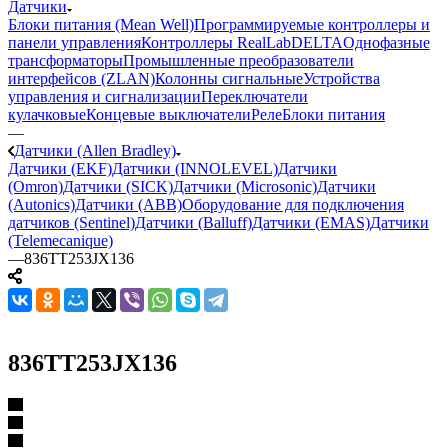
Датчики
Блоки питания (Mean Well)
Программируемые контроллеры и
панели управления
Контроллеры RealLab
DELTA
Однофазные
трансформаторы
Промышленные преобразователи
интерфейсов (ZLAN)
Колонны сигнальные
Устройства
управления и сигнализации
Переключатели
кулачковые
Концевые выключатели
Реле
Блоки питания
—
Датчики (Allen Bradley)
Датчики (EKF)
Датчики (INNOLEVEL)
Датчики
(Omron)
Датчики (SICK)
Датчики (Microsonic)
Датчики
(Autonics)
Датчики (ABB)
Оборудование для подключения
датчиков (Sentinel)
Датчики (Balluff)
Датчики (EMAS)
Датчики
(Telemecanique)
—
836TT253JX136
836TT253JX136