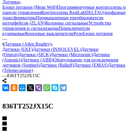
Датчики
Блоки питания (Mean Well)
Программируемые контроллеры и
панели управления
Контроллеры RealLab
DELTA
Однофазные
трансформаторы
Промышленные преобразователи
интерфейсов (ZLAN)
Колонны сигнальные
Устройства
управления и сигнализации
Переключатели
кулачковые
Концевые выключатели
Реле
Блоки питания
—
Датчики (Allen Bradley)
Датчики (EKF)
Датчики (INNOLEVEL)
Датчики
(Omron)
Датчики (SICK)
Датчики (Microsonic)
Датчики
(Autonics)
Датчики (ABB)
Оборудование для подключения
датчиков (Sentinel)
Датчики (Balluff)
Датчики (EMAS)
Датчики
(Telemecanique)
—
836TT252JX15C
836TT252JX15C