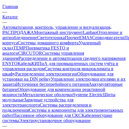
Главная
—
Каталог
—
Автоматизация, контроль, управление и визуализация
РАСПРОДАЖА
Монтажный инструмент
Lanbao
Отопление и
антиоблединение
Светотехника
Прочее
EMAS
Cерводвигатели
П
корпуса
Системы домашнего комфорта
Удаленный
склад
TEMP
Пневматика FESTO и
аналоги
CIRCUTOR
Системы управления
зданием
Распределение и автоматизация среднего напряжения
ENSTO
Кабель
КИПиА для промышленных систем учёта и
управления расходом
Система контроля микроклимата в
шкафу
Распределение электроэнергии
Оборудование для
установки на DIN рейку
Управление электродвигателями и их
защита
Источники бесперебойного питания
Аккумуляторные
батареи
Оборудование для компенсации реактивной
мощности
Металлические оболочки
Systeme Electric
Щиты
модульные
Зарядные устройства для
электротранспорта
Системы распределения и
подключения
Системы и компоненты для электромонтажных
работ
Пассивное оборудование для СКС
Кабеленесущие
системы
Электроустановочное оборудование
—