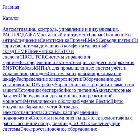
Главная
—
Каталог
—
Автоматизация, контроль, управление и визуализация
РАСПРОДАЖА
Монтажный инструмент
Lanbao
Отопление и
антиоблединение
Светотехника
Прочее
EMAS
Cерводвигатели
П
корпуса
Системы домашнего комфорта
Удаленный
склад
TEMP
Пневматика FESTO и
аналоги
CIRCUTOR
Системы управления
зданием
Распределение и автоматизация среднего напряжения
ENSTO
Кабель
КИПиА для промышленных систем учёта и
управления расходом
Система контроля микроклимата в
шкафу
Распределение электроэнергии
Оборудование для
установки на DIN рейку
Управление электродвигателями и их
защита
Источники бесперебойного питания
Аккумуляторные
батареи
Оборудование для компенсации реактивной
мощности
Металлические оболочки
Systeme Electric
Щиты
модульные
Зарядные устройства для
электротранспорта
Системы распределения и
подключения
Системы и компоненты для электромонтажных
работ
Пассивное оборудование для СКС
Кабеленесущие
системы
Электроустановочное оборудование
—