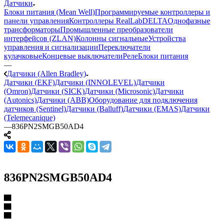
Датчики
Блоки питания (Mean Well)
Программируемые контроллеры и
панели управления
Контроллеры RealLab
DELTA
Однофазные
трансформаторы
Промышленные преобразователи
интерфейсов (ZLAN)
Колонны сигнальные
Устройства
управления и сигнализации
Переключатели
кулачковые
Концевые выключатели
Реле
Блоки питания
—
Датчики (Allen Bradley)
Датчики (EKF)
Датчики (INNOLEVEL)
Датчики
(Omron)
Датчики (SICK)
Датчики (Microsonic)
Датчики
(Autonics)
Датчики (ABB)
Оборудование для подключения
датчиков (Sentinel)
Датчики (Balluff)
Датчики (EMAS)
Датчики
(Telemecanique)
—
836PN2SMGB50AD4
836PN2SMGB50AD4