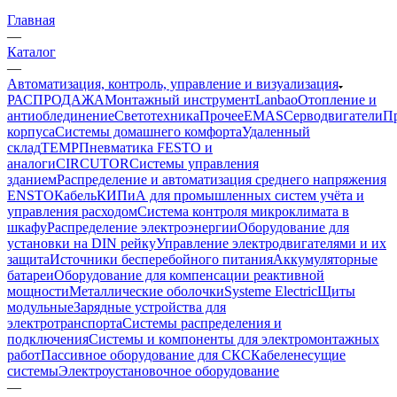
Главная
—
Каталог
—
Автоматизация, контроль, управление и визуализация
РАСПРОДАЖА
Монтажный инструмент
Lanbao
Отопление и
антиоблединение
Светотехника
Прочее
EMAS
Cерводвигатели
П
корпуса
Системы домашнего комфорта
Удаленный
склад
TEMP
Пневматика FESTO и
аналоги
CIRCUTOR
Системы управления
зданием
Распределение и автоматизация среднего напряжения
ENSTO
Кабель
КИПиА для промышленных систем учёта и
управления расходом
Система контроля микроклимата в
шкафу
Распределение электроэнергии
Оборудование для
установки на DIN рейку
Управление электродвигателями и их
защита
Источники бесперебойного питания
Аккумуляторные
батареи
Оборудование для компенсации реактивной
мощности
Металлические оболочки
Systeme Electric
Щиты
модульные
Зарядные устройства для
электротранспорта
Системы распределения и
подключения
Системы и компоненты для электромонтажных
работ
Пассивное оборудование для СКС
Кабеленесущие
системы
Электроустановочное оборудование
—