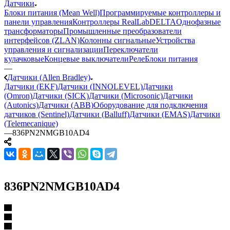
Датчики
Блоки питания (Mean Well)
Программируемые контроллеры и
панели управления
Контроллеры RealLab
DELTA
Однофазные
трансформаторы
Промышленные преобразователи
интерфейсов (ZLAN)
Колонны сигнальные
Устройства
управления и сигнализации
Переключатели
кулачковые
Концевые выключатели
Реле
Блоки питания
—
Датчики (Allen Bradley)
Датчики (EKF)
Датчики (INNOLEVEL)
Датчики
(Omron)
Датчики (SICK)
Датчики (Microsonic)
Датчики
(Autonics)
Датчики (ABB)
Оборудование для подключения
датчиков (Sentinel)
Датчики (Balluff)
Датчики (EMAS)
Датчики
(Telemecanique)
—
836PN2NMGB10AD4
836PN2NMGB10AD4