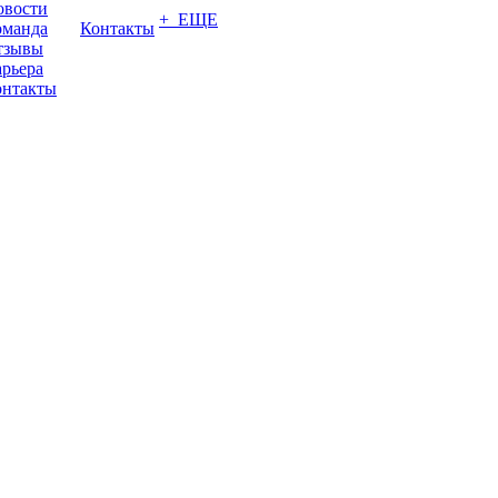
овости
+ ЕЩЕ
оманда
Контакты
тзывы
рьера
онтакты