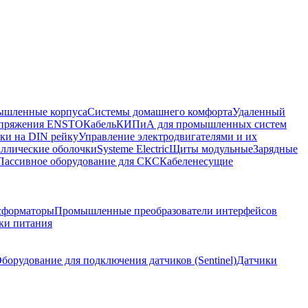
шленные корпуса
Системы домашнего комфорта
Удаленный
напряжения ENSTO
Кабель
КИПиА для промышленных систем
ки на DIN рейку
Управление электродвигателями и их
ллические оболочки
Systeme Electric
Щиты модульные
Зарядные
Пассивное оборудование для СКС
Кабеленесущие
сформаторы
Промышленные преобразователи интерфейсов
ки питания
борудование для подключения датчиков (Sentinel)
Датчики