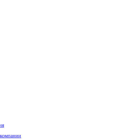
ия
 компании