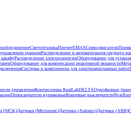
тиоблединение
Светотехника
Прочее
EMAS
Cерводвигатели
Промы
управления зданием
Распределение и автоматизация среднего 
в шкафу
Распределение электроэнергии
Оборудование для установ
тареи
Оборудование для компенсации реактивной мощности
Мета
одключения
Системы и компоненты для электромонтажных работ
нели управления
Контроллеры RealLab
DELTA
Однофазные тран
зации
Переключатели кулачковые
Концевые выключатели
Реле
Бло
и (SICK)
Датчики (Microsonic)
Датчики (Autonics)
Датчики (ABB)
О