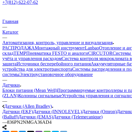
+7(812) 622-07-62
Главная
—
Каталог
—
Автоматизация, контроль, управление и визуализация
РАСПРОДАЖА
Монтажный инструмент
Lanbao
Отопление и ан
склад
TEMP
Пневматика FESTO и аналоги
CIRCUTOR
Системы 
учёта и управления расходом
Система контроля микроклимата 
защита
Источники бесперебойного питания
Аккумуляторные ба
устройства для электротранспорта
Системы распределения и п
системы
Электроустановочное оборудование
—
Датчики
Блоки питания (Mean Well)
Программируемые контроллеры и па
(ZLAN)
Колонны сигнальные
Устройства управления и сигнали
—
Датчики (Allen Bradley)
Датчики (EKF)
Датчики (INNOLEVEL)
Датчики (Omron)
Датчик
(Balluff)
Датчики (EMAS)
Датчики (Telemecanique)
—
836PN2NMGA36AD4