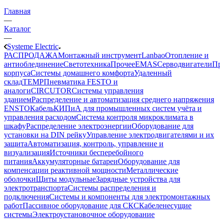
Главная
—
Каталог
—
Systeme Electric
РАСПРОДАЖА
Монтажный инструмент
Lanbao
Отопление и
антиоблединение
Светотехника
Прочее
EMAS
Cерводвигатели
П
корпуса
Системы домашнего комфорта
Удаленный
склад
TEMP
Пневматика FESTO и
аналоги
CIRCUTOR
Системы управления
зданием
Распределение и автоматизация среднего напряжения
ENSTO
Кабель
КИПиА для промышленных систем учёта и
управления расходом
Система контроля микроклимата в
шкафу
Распределение электроэнергии
Оборудование для
установки на DIN рейку
Управление электродвигателями и их
защита
Автоматизация, контроль, управление и
визуализация
Источники бесперебойного
питания
Аккумуляторные батареи
Оборудование для
компенсации реактивной мощности
Металлические
оболочки
Щиты модульные
Зарядные устройства для
электротранспорта
Системы распределения и
подключения
Системы и компоненты для электромонтажных
работ
Пассивное оборудование для СКС
Кабеленесущие
системы
Электроустановочное оборудование