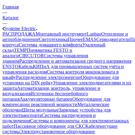
Главная
—
Каталог
—
Systeme Electric
РАСПРОДАЖА
Монтажный инструмент
Lanbao
Отопление и
антиоблединение
Светотехника
Прочее
EMAS
Cерводвигатели
П
корпуса
Системы домашнего комфорта
Удаленный
склад
TEMP
Пневматика FESTO и
аналоги
CIRCUTOR
Системы управления
зданием
Распределение и автоматизация среднего напряжения
ENSTO
Кабель
КИПиА для промышленных систем учёта и
управления расходом
Система контроля микроклимата в
шкафу
Распределение электроэнергии
Оборудование для
установки на DIN рейку
Управление электродвигателями и их
защита
Автоматизация, контроль, управление и
визуализация
Источники бесперебойного
питания
Аккумуляторные батареи
Оборудование для
компенсации реактивной мощности
Металлические
оболочки
Щиты модульные
Зарядные устройства для
электротранспорта
Системы распределения и
подключения
Системы и компоненты для электромонтажных
работ
Пассивное оборудование для СКС
Кабеленесущие
системы
Электроустановочное оборудование