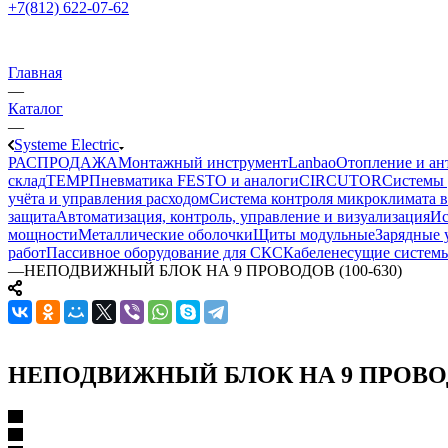
+7(812) 622-07-62
Главная
—
Каталог
—
Systeme Electric
РАСПРОДАЖА
Монтажный инструмент
Lanbao
Отопление и ан
склад
TEMP
Пневматика FESTO и аналоги
CIRCUTOR
Системы 
учёта и управления расходом
Система контроля микроклимата 
защита
Автоматизация, контроль, управление и визуализация
Ис
мощности
Металлические оболочки
Щиты модульные
Зарядные 
работ
Пассивное оборудование для СКС
Кабеленесущие систем
—
НЕПОДВИЖНЫЙ БЛОК НА 9 ПРОВОДОВ (100-630)
НЕПОДВИЖНЫЙ БЛОК НА 9 ПРОВОДО