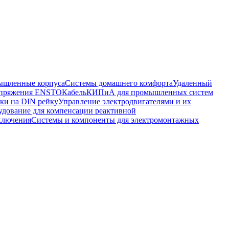
шленные корпуса
Системы домашнего комфорта
Удаленный
напряжения ENSTO
Кабель
КИПиА для промышленных систем
ки на DIN рейку
Управление электродвигателями и их
удование для компенсации реактивной
ключения
Системы и компоненты для электромонтажных