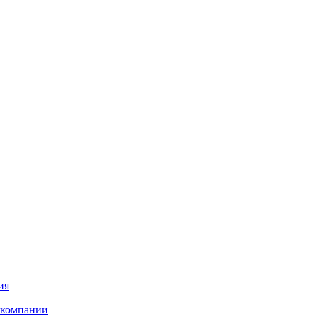
ия
 компании