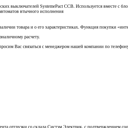
еских выключателей SystemePact CCB. Используется вместе с б
автоматов втычного исполнения
аличии товара и о его характеристиках. Функция покупки «инте
зналичному расчету.
просим Вас связаться с менеджером нашей компании по телефону +
омента отгрузки со склада Систэм Электрик, с подтверждением 