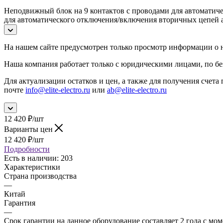
Неподвижный блок на 9 контактов с проводами для автоматич
для автоматического отключения/включения вторичных цепей 
На нашем сайте предусмотрен только просмотр информации о н
Наша компания работает только с юридическими лицами, по бе
Для актуализации остатков и цен, а также для получения счета 
почте
info@elite-electro.ru
или
ab@elite-electro.ru
12 420
₽
/шт
Варианты цен
12 420
₽
/шт
Подробности
Есть в наличии
: 203
Характеристики
Страна производства
—
Китай
Гарантия
—
Срок гарантии на данное оборудование составляет 2 года с м