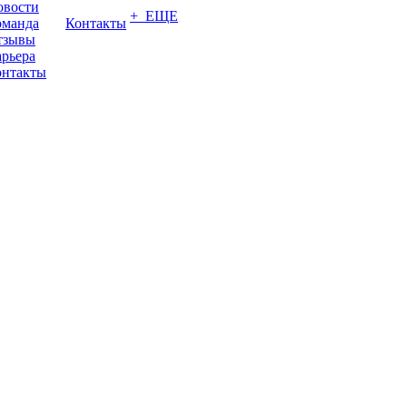
овости
+ ЕЩЕ
оманда
Контакты
тзывы
рьера
онтакты