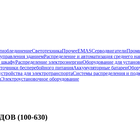
тиоблединение
Светотехника
Прочее
EMAS
Cерводвигатели
Промы
управления зданием
Распределение и автоматизация среднего 
в шкафу
Распределение электроэнергии
Оборудование для установ
точники бесперебойного питания
Аккумуляторные батареи
Обор
устройства для электротранспорта
Системы распределения и под
ы
Электроустановочное оборудование
В (100-630)