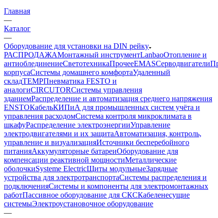
Главная
—
Каталог
—
Оборудование для установки на DIN рейку
РАСПРОДАЖА
Монтажный инструмент
Lanbao
Отопление и
антиоблединение
Светотехника
Прочее
EMAS
Cерводвигатели
П
корпуса
Системы домашнего комфорта
Удаленный
склад
TEMP
Пневматика FESTO и
аналоги
CIRCUTOR
Системы управления
зданием
Распределение и автоматизация среднего напряжения
ENSTO
Кабель
КИПиА для промышленных систем учёта и
управления расходом
Система контроля микроклимата в
шкафу
Распределение электроэнергии
Управление
электродвигателями и их защита
Автоматизация, контроль,
управление и визуализация
Источники бесперебойного
питания
Аккумуляторные батареи
Оборудование для
компенсации реактивной мощности
Металлические
оболочки
Systeme Electric
Щиты модульные
Зарядные
устройства для электротранспорта
Системы распределения и
подключения
Системы и компоненты для электромонтажных
работ
Пассивное оборудование для СКС
Кабеленесущие
системы
Электроустановочное оборудование
—