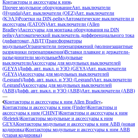
Контакторы и аксессуары к ним
Прочее модульное оборудование
Авт. выключатели
(Hyundai)
Авт. выключатели (OEZ)
Авт. выключатели
(КЭАЗ)
Розетки на DIN-рейку
Автоматические выключатели и
аксессуары (EATON)
Авт. выключатели (Allen
Bradley)
Аксессуары для монтажа оборудования на DIN
рейку
Автоматический выключатель дифференциального тока
(дифавтомат, АВДТ)
Трансформаторы
модульные
Ограничители перенапряжений (молниезащитные
разрядники перенапряжения)
Вставки плавкие и держатели-
разъединители модульные
Модульные
выключатели
Аксессуары для модульных выключателей
(GEYA)
Дифф. авт. выкл. и УЗО (GEYA)
Авт. выключатели
(GEYA)
Аксессуары для модульных выключателей
(Legrand)
Дифф. авт. выкл. и УЗО (Legrand)
Авт. выключатели
(Legrand)
Аксессуары для модульных выключателей
(ABB)
Дифф. авт. выкл. и УЗО (ABB)
Авт. выключатели (ABB)
—
Контакторы и аксессуары к ним Allen Bradley
Контакторы и аксессуары к ним (Finder)
Контакторы и
аксессуары к ним (CHINT)
Контакторы и аксессуары к ним
(Reletek)
Контакторы модульные и аксессуары к ним
GEYA
Контакторы модульные и аксессуары к ним ABB (новая
кодировка)
Контакторы модульные и аксессуары к ним ABB
(старая кодировка)