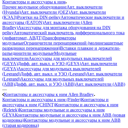
Контакторы и аксессуары к ним
Прочее модульное оборудование
Авт. выключатели
(Hyundai)
Авт. выключатели (OEZ)
Авт. выключатели
(КЭАЗ)
Розетки на DIN-рейку
Автоматические выключатели и
аксессуары (EATON)
Авт. выключатели (Allen
Bradley)
Аксессуары для монтажа оборудования на DIN
рейку
Автоматический выключатель дифференциального тока
(дифавтомат, АВДТ)
Трансформаторы
модульные
Ограничители перенапряжений (молниезащитные
разрядники перенапряжения)
Вставки плавкие и держатели-
разъединители модульные
Модульные
выключатели
Аксессуары для модульных выключателей
(GEYA)
Дифф. авт. выкл. и УЗО (GEYA)
Авт. выключатели
(GEYA)
Аксессуары для модульных выключателей
(Legrand)
Дифф. авт. выкл. и УЗО (Legrand)
Авт. выключатели
(Legrand)
Аксессуары для модульных выключателей
(ABB)
Дифф. авт. выкл. и УЗО (ABB)
Авт. выключатели (ABB)
—
Контакторы и аксессуары к ним Allen Bradley
Контакторы и аксессуары к ним (Finder)
Контакторы и
аксессуары к ним (CHINT)
Контакторы и аксессуары к ним
(Reletek)
Контакторы модульные и аксессуары к ним
GEYA
Контакторы модульные и аксессуары к ним ABB (новая
кодировка)
Контакторы модульные и аксессуары к ним ABB
(старая кодировка)