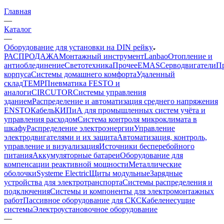
Главная
—
Каталог
—
Оборудование для установки на DIN рейку
РАСПРОДАЖА
Монтажный инструмент
Lanbao
Отопление и
антиоблединение
Светотехника
Прочее
EMAS
Cерводвигатели
П
корпуса
Системы домашнего комфорта
Удаленный
склад
TEMP
Пневматика FESTO и
аналоги
CIRCUTOR
Системы управления
зданием
Распределение и автоматизация среднего напряжения
ENSTO
Кабель
КИПиА для промышленных систем учёта и
управления расходом
Система контроля микроклимата в
шкафу
Распределение электроэнергии
Управление
электродвигателями и их защита
Автоматизация, контроль,
управление и визуализация
Источники бесперебойного
питания
Аккумуляторные батареи
Оборудование для
компенсации реактивной мощности
Металлические
оболочки
Systeme Electric
Щиты модульные
Зарядные
устройства для электротранспорта
Системы распределения и
подключения
Системы и компоненты для электромонтажных
работ
Пассивное оборудование для СКС
Кабеленесущие
системы
Электроустановочное оборудование
—