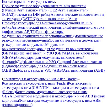
Контакторы и аксессуары к ним
Прочее модульное оборудование
Авт. выключатели
(Hyundai)
Авт. выключатели (OEZ)
Авт. выключатели
(КЭАЗ)
Розетки на DIN-рейку
Автоматические выключатели и
аксессуары (EATON)
Авт. выключатели (Allen
Bradley)
Аксессуары для монтажа оборудования на DIN
рейку
Автоматический выключатель дифференциального тока
(дифавтомат, АВДТ)
Трансформаторы
модульные
Ограничители перенапряжений (молниезащитные
разрядники перенапряжения)
Вставки плавкие и держатели-
разъединители модульные
Модульные
выключатели
Аксессуары для модульных выключателей
(GEYA)
Дифф. авт. выкл. и УЗО (GEYA)
Авт. выключатели
(GEYA)
Аксессуары для модульных выключателей
(Legrand)
Дифф. авт. выкл. и УЗО (Legrand)
Авт. выключатели
(Legrand)
Аксессуары для модульных выключателей
(ABB)
Дифф. авт. выкл. и УЗО (ABB)
Авт. выключатели (ABB)
—
Контакторы и аксессуары к ним Allen Bradley
Контакторы и аксессуары к ним (Finder)
Контакторы и
аксессуары к ним (CHINT)
Контакторы и аксессуары к ним
(Reletek)
Контакторы модульные и аксессуары к ним
GEYA
Контакторы модульные и аксессуары к ним ABB (новая
кодировка)
Контакторы модульные и аксессуары к ним ABB
(старая кодировка)