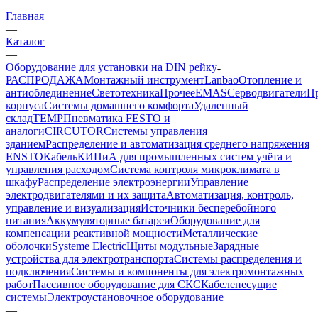
Главная
—
Каталог
—
Оборудование для установки на DIN рейку
РАСПРОДАЖА
Монтажный инструмент
Lanbao
Отопление и
антиоблединение
Светотехника
Прочее
EMAS
Cерводвигатели
П
корпуса
Системы домашнего комфорта
Удаленный
склад
TEMP
Пневматика FESTO и
аналоги
CIRCUTOR
Системы управления
зданием
Распределение и автоматизация среднего напряжения
ENSTO
Кабель
КИПиА для промышленных систем учёта и
управления расходом
Система контроля микроклимата в
шкафу
Распределение электроэнергии
Управление
электродвигателями и их защита
Автоматизация, контроль,
управление и визуализация
Источники бесперебойного
питания
Аккумуляторные батареи
Оборудование для
компенсации реактивной мощности
Металлические
оболочки
Systeme Electric
Щиты модульные
Зарядные
устройства для электротранспорта
Системы распределения и
подключения
Системы и компоненты для электромонтажных
работ
Пассивное оборудование для СКС
Кабеленесущие
системы
Электроустановочное оборудование
—